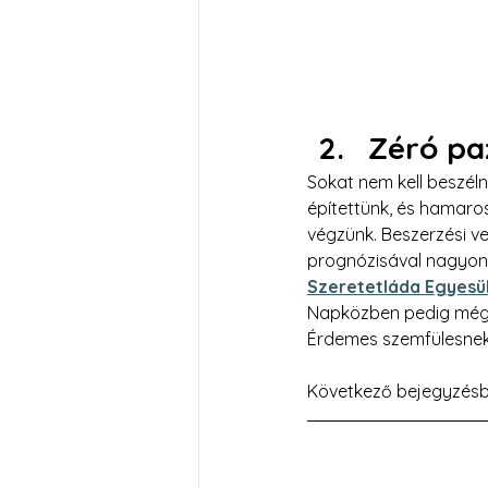
Zéró pa
Sokat nem kell beszél
építettünk, és hamaros
végzünk. Beszerzési v
prognózisával nagyon 
Szeretetláda Egyesü
Napközben pedig még e
Érdemes szemfülesnek 
Következő bejegyzésb