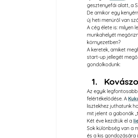
gesztenyefái alatt, a
De amikor egy kenyérrő
új heti menüről van szó
A cég élete is: milyen
munkahelyét megőrizni
környezetben?
A keretek, amiket meg
start-up jellegét megő
gondolkodunk:
Kovászo
Az egyik legfontosabb
felértékelődése. A 
Kuk
lisztekhez juthatunk h
mit jelent a gabonák „t
Két éve kezdtük el a 
l
Sok különbség van a m
és a kis gondozására i