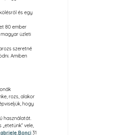
kölésről és egy 
het 80 ember 
magyar üzleti 
arozs szeretné 
ödni. Amiben 
bonák 
ke, rozs, alakor 
épviseljük, hogy 
 használatát. 
„etetünk” vele, 
abriele Bonci
 31 