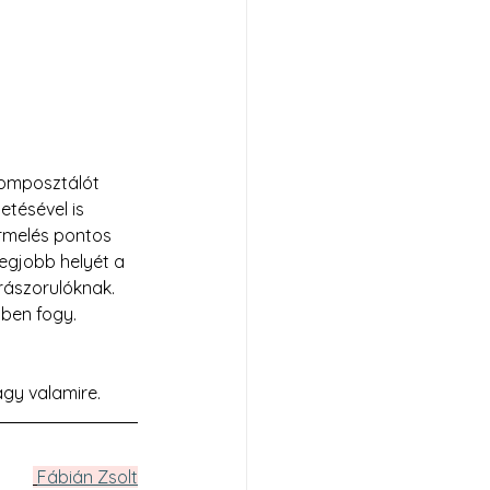
komposztálót 
tésével is 
rmelés pontos 
egjobb helyét a 
 rászorulóknak.
bben fogy. 
agy valamire.
Fábián Zsolt