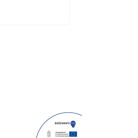
Üzleteink​
Emmarozs Mérey
6720 Szeged, Mérey utca 15/A​
Café Emmarozs Cédrus
Szeged, Bakay N. u. 24-B.épület, fsz.3,
6724
di Kenyér
Emmarozs Grand
Szeged, Fő fasor 53/A, 6726
Café Emmarozs Trinity
Szeged, Szentháromság u. 26, 6722