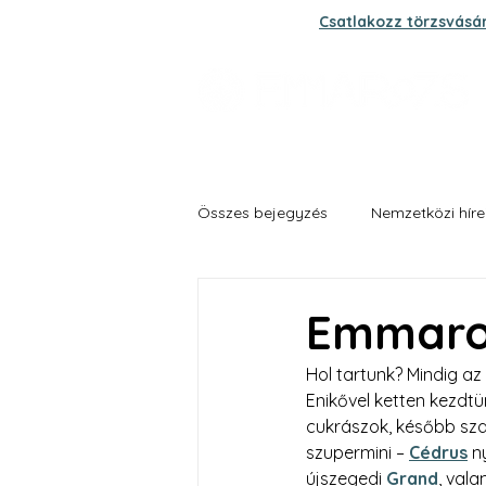
Csatlakozz törzsvásá
Összes bejegyzés
Nemzetközi híre
Grand fűszer és zöldség biokert
Emmaroz
Hol tartunk? Mindig a
Enikővel ketten kezdtün
cukrászok, később sza
szupermini – 
Cédrus
 n
újszegedi 
Grand
, val