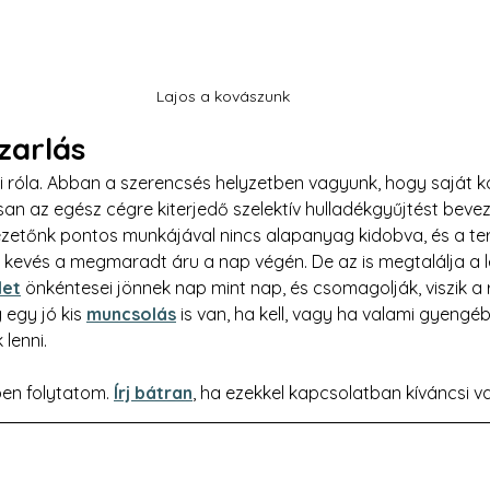
Lajos a kovászunk
zarlás
ni róla. Abban a szerencsés helyzetben vagyunk, hogy saját 
an az egész cégre kiterjedő szelektív hulladékgyűjtést beveze
ezetőnk pontos munkájával nincs alapanyag kidobva, és a te
kevés a megmaradt áru a nap végén. De az is megtalálja a l
let
 önkéntesei jönnek nap mint nap, és csomagolják, viszik a
gy jó kis 
muncsolás
 is van, ha kell, vagy ha valami gyengé
lenni.
en folytatom. 
Írj bátran
, ha ezekkel kapcsolatban kíváncsi v