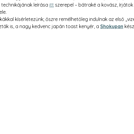
technikájának leírása 
itt
 szerepel – bátraké a kovász, írjátok 
le.
ákkal kísérletezünk; őszre remélhetőleg indulnak az első „vize
zták is, a nagy kedvenc japán toast kenyér, a 
Shokupan
kész