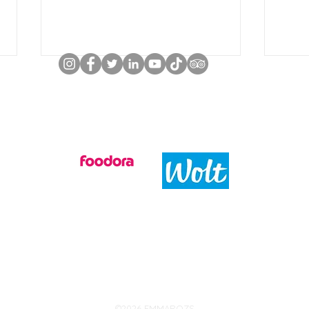
Rendeld házhoz partnereinkkel!
Való
Pisztácia kifogyott, matcha
nem is volt.
©2026 EMMAROZS