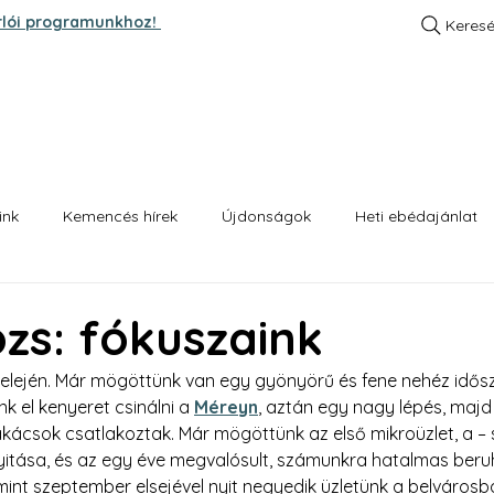
rlói programunkhoz!
Keres
A SZTORI
KENYEREINK
HETI EBÉD AJÁNLA
ink
Kemencés hírek
Újdonságok
Heti ebédajánlat
s: fókuszaink
z elején. Már mögöttünk van egy gyönyörű és fene nehéz idősz
k el kenyeret csinálni a 
Méreyn
, aztán egy nagy lépés, majd
kácsok csatlakoztak. Már mögöttünk az első mikroüzlet, a – 
yitása, és az egy éve megvalósult, számunkra hatalmas beru
amint szeptember elsejével nyit negyedik üzletünk a belvárosb