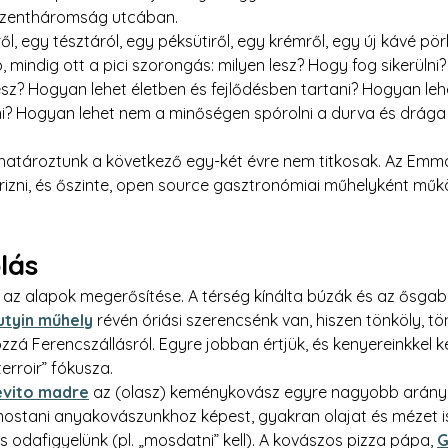
 Szentháromság utcában.
l, egy tésztáról, egy péksütiről, egy krémről, egy új kávé pör
, mindig ott a pici szorongás: milyen lesz? Hogy fog sikerülni?
 lesz? Hogyan lehet életben és fejlődésben tartani? Hogyan le
? Hogyan lehet nem a minőségen spórolni a durva és drága 
határoztunk a következő egy-két évre nem titkosak. Az Emm
rizni, és őszinte, open source gasztronómiai műhelyként műk
lás
 az alapok megerősítése. A térség kínálta búzák és az ősga
utyin műhely
 révén óriási szerencsénk van, hiszen tönköly, tön
ozzá Ferencszállásról. Egyre jobban értjük, és kenyereinkkel k
erroir” fókusza.
ievito madre
 az (olasz) keménykovász egyre nagyobb arányú
ostani anyakovászunkhoz képest, gyakran olajat és mézet is 
s odafigyelünk (pl. „mosdatni” kell). A kovászos pizza pápa, 
G