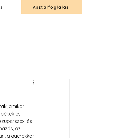
és
Asztalfoglalás
T
CATERING
KAPCSOLAT
ak, amikor 
 pékek és 
szuperszexi és 
házás, az 
an, a gyerekkor 