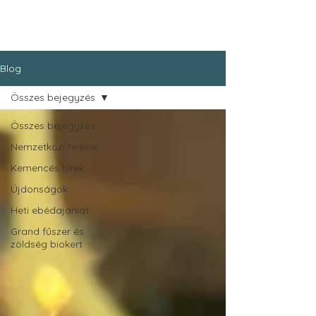
Blog
Összes bejegyzés
Összes bejegyzés
Nemzetközi híreink
Kemencés hírek
Újdonságok
Heti ebédajánlat
Grand fűszer és
zöldség biokert