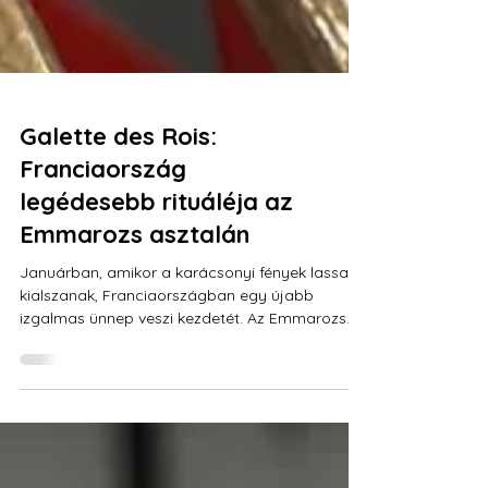
Galette des Rois:
Franciaország
legédesebb rituáléja az
Emmarozs asztalán
Januárban, amikor a karácsonyi fények lassan
kialszanak, Franciaországban egy újabb
izgalmas ünnep veszi kezdetét. Az Emmarozs
műhelyében ilyenkor minden a Galette des Rois,
vagyis a „Királyok lepénye” körül forog. Ez a
sütemény nálunk nem csupán egy desszert,
hanem a francia cukrászati vonal ünnepe, egy
falatnyi Párizs, amit Szeged szívébe hoztunk el