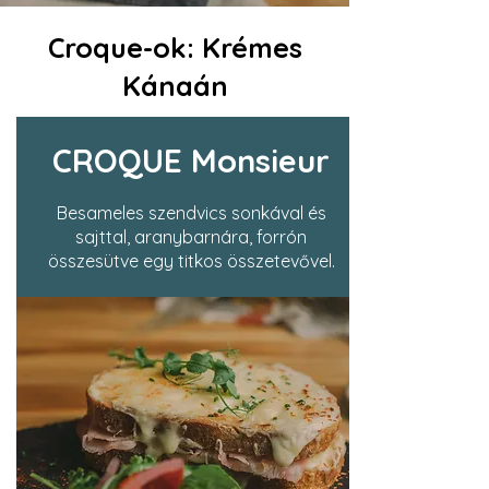
Croque-ok: Krémes
Kánaán
CROQUE Monsieur
Besameles szendvics sonkával és
sajttal, aranybarnára, forrón
összesütve egy titkos összetevővel.