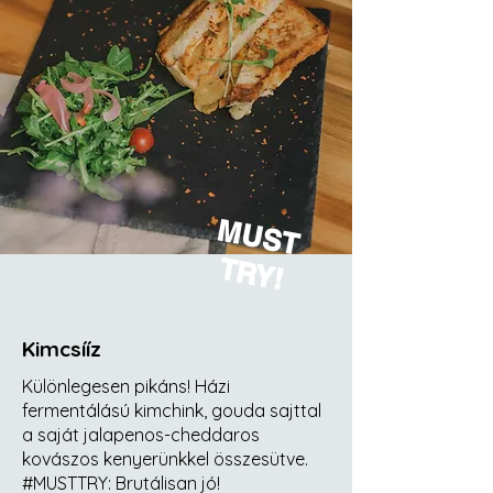
M
U
S
T
R
Y
T
!
Kimcsííz
Különlegesen pikáns! Házi
fermentálású kimchink, gouda sajttal
a saját jalapenos-cheddaros
kovászos kenyerünkkel összesütve.
#MUSTTRY: Brutálisan jó!