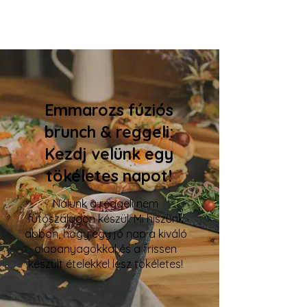
Emmarozs fúziós
brunch & reggeli:
Kezdj velünk egy
tökéletes napot!
Nálunk a reggeli nem
futószalagon készül. Mi hiszünk
abban, hogy egy jó nap a kiváló
alapanyagokkal és a frissen
készült ételekkel lesz tökéletes!