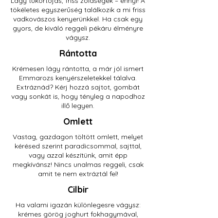
Lágy tükörtojás, friss zöldségek – ennyi! A
tökéletes egyszerűség találkozik a mi friss
vadkovászos kenyerünkkel. Ha csak egy
gyors, de kiváló reggeli pékáru élményre
vágysz.
Rántotta
Krémesen lágy rántotta, a már jól ismert
Emmarozs kenyérszeletekkel tálalva.
Extráznád? Kérj hozzá sajtot, gombát
vagy sonkát is, hogy tényleg a napodhoz
illő legyen.
Omlett
Vastag, gazdagon töltött omlett, melyet
kérésed szerint paradicsommal, sajttal,
vagy azzal készítünk, amit épp
megkívánsz! Nincs unalmas reggeli, csak
amit te nem extráztál fel!
Cilbir
Ha valami igazán különlegesre vágysz:
krémes görög joghurt fokhagymával,