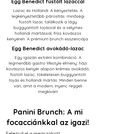
Egg Benedict füstölt lazaccal
Lazac és Hollandi: A kényeztetés. A
legkényeztetőbb párosítás: minőségi
füstölt lazac találkozik a lágy
buggyantott tojással és a selymes
hollandi mártással, friss kovászos
kenyéren. A prémium brunch esszenciája.
Egg Benedict avokádó-lazac
Egy igazán extrém kombináció. A
legmenőbb gastro lifestyle élmény: házi
kovászos kenyér alapon krémes avokádó,
füstölt lazac, tökéletesen buggyantott
tojás és hollandi mártás. Minden benne
van, amit a modern, ínyenc reggeli
megkíván!
Panini Brunch: A mi
focacciánkkal az igazi!
Felejtsd el a megszokott