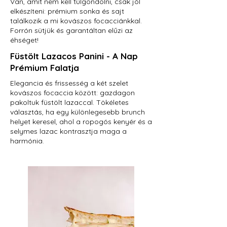
Van, amit nem kell túlgondolni, csak jól
elkészíteni: prémium sonka és sajt
találkozik a mi kovászos focacciánkkal.
Forrón sütjük és garantáltan elűzi az
éhséget!
Füstölt Lazacos Panini - A Nap
Prémium Falatja
Elegancia és frissesség a két szelet
kovászos focaccia között: gazdagon
pakoltuk füstölt lazaccal. Tökéletes
választás, ha egy különlegesebb brunch
helyet keresel, ahol a ropogós kenyér és a
selymes lazac kontrasztja maga a
harmónia.