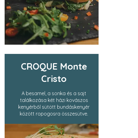
CROQUE Monte
Cristo
A besamel, a sonka és a sajt
találkozása két házi kovászos
kenyérből sütött bundáskenyér
között ropogosra összesütve.