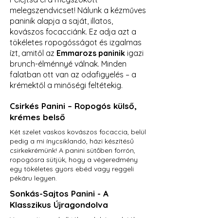
melegszendvicset! Nálunk a kézműves
paninik alapja a saját, illatos,
kovászos focacciánk. Ez adja azt a
tökéletes ropogósságot és izgalmas
ízt, amitől az
Emmarozs paninik
igazi
brunch-élménnyé válnak. Minden
falatban ott van az odafigyelés – a
krémektől a minőségi feltétekig.
Csirkés Panini – Ropogós külső,
krémes belső
Két szelet vaskos kovászos focaccia, belül
pedig a mi ínycsiklandó, házi készítésű
csirkekrémünk! A panini sütőben forrón,
ropogósra sütjük, hogy a végeredmény
egy tökéletes gyors ebéd vagy reggeli
pékáru legyen.
Sonkás-Sajtos Panini - A
Klasszikus Újragondolva