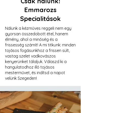
Csak nálunk!
Emmarozs
Specialitások
Nálunk a kézműves reggeli nem egy
gyorsan összedobott étel, hanem
élmény, ahol a minőség és a
frissesség számít! A mi titkunk: minden
tojásos fogásunkhoz a frissen sült,
vastag szelet vadkovászos
kenyerünket tálaljuk. Válaszd ki a
hangulatodhoz illő tojásos
mesterművet, és indítsd a napot
velünk Szegeden!