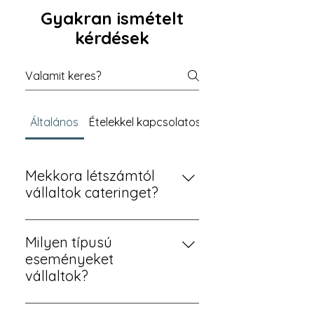
Gyakran ismételt
kérdések
Általános
Ételekkel kapcsolatos kérdések
Mekkora létszámtól
vállaltok cateringet?
Jellemzően 30 – 300 fő közötti
események lebonyolítását
Milyen típusú
vállaljuk. Kis családi
eseményeket
összejövetelektől, a nagy céges
vállaltok?
rendezvényekig rugalmasan
Például születésnapok, kisebb
igazodunk a létszámhoz.