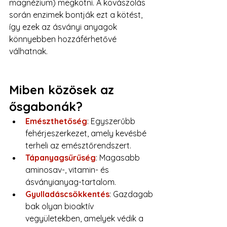
magnézium) megkötni. A kovászolás 
során enzimek bontják ezt a kötést, 
így ezek az ásványi anyagok 
könnyebben hozzáférhetővé 
válhatnak.
Miben közösek az 
ősgabonák?
Emészthetőség
: Egyszerűbb 
fehérjeszerkezet, amely kevésbé 
terheli az emésztőrendszert.
Tápanyagsűrűség
: Magasabb 
aminosav-, vitamin- és 
ásványianyag-tartalom.
Gyulladáscsökkentés
: Gazdagab
bak olyan bioaktív 
vegyületekben, amelyek védik a 