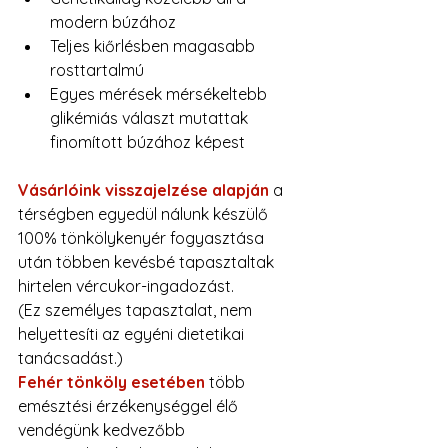
modern búzához
Teljes kiőrlésben magasabb 
rosttartalmú
Egyes mérések mérsékeltebb 
glikémiás választ mutattak 
finomított búzához képest
Vásárlóink visszajelzése alapján
a 
térségben egyedül nálunk készülő 
100% tönkölykenyér fogyasztása 
után többen kevésbé tapasztaltak 
hirtelen vércukor-ingadozást.
(Ez személyes tapasztalat, nem 
helyettesíti az egyéni dietetikai 
tanácsadást.)
Fehér tönköly esetében
 több 
emésztési érzékenységgel élő 
vendégünk kedvezőbb 