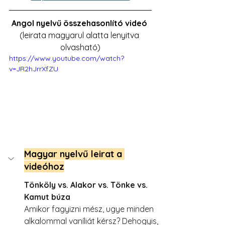
Angol nyelvű összehasonlító videó 
(leirata magyarul alatta lenyitva 
olvasható)
https://www.youtube.com/watch?
v=JR2hJrrXfZU
Magyar nyelvű leirat a 
videóhoz
Tönköly vs. Alakor vs. Tönke vs. 
Kamut búza
Amikor fagyizni mész, ugye minden 
alkalommal vaníliát kérsz? Dehogyis, 