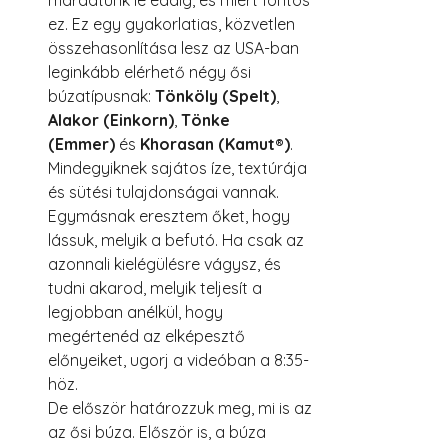
ez. Ez egy gyakorlatias, közvetlen 
összehasonlítása lesz az USA-ban 
leginkább elérhető négy ősi 
búzatípusnak: 
Tönköly (Spelt)
, 
Alakor (Einkorn)
, 
Tönke 
(Emmer)
 és 
Khorasan (Kamut®)
.
Mindegyiknek sajátos íze, textúrája 
és sütési tulajdonságai vannak. 
Egymásnak eresztem őket, hogy 
lássuk, melyik a befutó. Ha csak az 
azonnali kielégülésre vágysz, és 
tudni akarod, melyik teljesít a 
legjobban anélkül, hogy 
megértenéd az elképesztő 
előnyeiket, ugorj a videóban a 8:35-
höz.
De először határozzuk meg, mi is az 
az ősi búza. Először is, a búza 