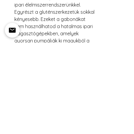
ipari élelmiszerrendszerünkkel. 
Egyrészt a gluténszerkezetük sokkal 
kényesebb. Ezeket a gabonákat 
nem használhatod a hatalmas ipari 
dagasztógépekben, amelyek 
gyorsan pumpálják ki magukból a 
tömegárut.
Mezőgazdasági szinten a 
feldolgozásuk drága, mert 
mindegyiknek kemény pelyva 
borítja a külső rétegét. Olyan ez, 
mint a kukoricahéj. Speciális gépre 
van szükség a pelyva 
eltávolításához, miközben a modern 
búzánál ez alig van jelen; a 
kombájnban egy kis rázkódástól is 
könnyen leválik. Ahogy a gazdák 
abbahagyták ezeknek a 
búzafajtáknak a termesztését, 