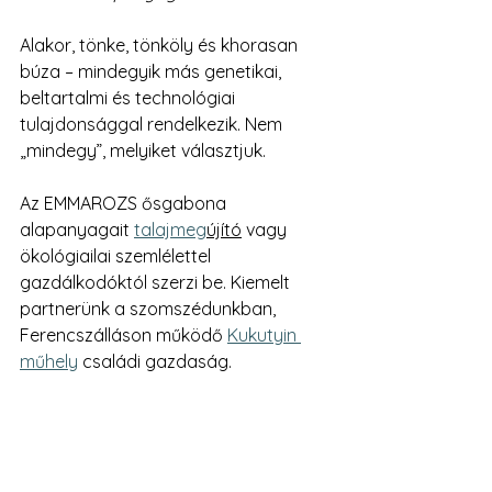
Alakor, tönke, tönköly és khorasan 
búza – mindegyik más genetikai, 
beltartalmi és technológiai 
tulajdonsággal rendelkezik. Nem 
„mindegy”, melyiket választjuk.
Az EMMAROZS ősgabona 
alapanyagait 
talajmeg
újító
 vagy 
ökológiailai szemlélettel 
gazdálkodóktól szerzi be. Kiemelt 
partnerünk a szomszédunkban, 
Ferencszálláson működő 
Kukutyin 
műhely
 családi gazdaság.