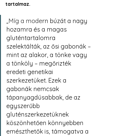
tartalmaz.
„Míg a mode
rn búzát a nagy 
hozamra és a magas 
gluténtartalomra 
szelektálták, az ősi gabonák – 
mint az alakor, a tönke vagy 
a tönköly – megőrizték 
eredeti genetikai 
szerkezetüket. Ezek a 
gabonák nemcsak 
tápanyagdúsabbak, de az 
egyszerűbb 
gluténszerkezetüknek 
köszönhetően könnyebben 
emészthetők is, támogatva a 