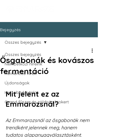
Bejegyzés
Összes bejegyzés
Összes bejegyzés
Ősgabonák és kovászos
Nemzetközi híreink
fermentáció
Kemencés hírek
Újdonságok
Mit jelent ez az 
Heti ebédajánlat
Grand fűszer és zöldség biokert
Emmarozsnál?
Az Emmarozsnál az ősgabonák nem 
trendként jelennek meg, hanem 
tudatos alapanyagválasztásként.