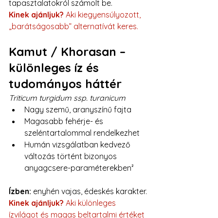
tapasztalatokról számolt be.
Kinek ajánljuk?
 Aki kiegyensúlyozott, 
„barátságosabb” alternatívát keres.
Kamut / Khorasan – 
különleges íz és 
tudományos háttér
Triticum turgidum ssp. turanicum
Nagy szemű, aranyszínű fajta
Magasabb fehérje- és 
szeléntartalommal rendelkezhet
Humán vizsgálatban kedvező 
változás történt bizonyos 
anyagcsere-paraméterekben²
Ízben:
 enyhén vajas, édeskés karakter.
Kinek ajánljuk?
 Aki különleges 
ízvilágot és magas beltartalmi értéket 