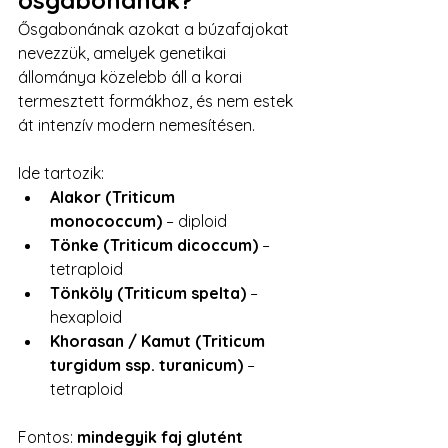
ősgabonának?
Ősgabonának azokat a búzafajokat 
nevezzük, amelyek genetikai 
állománya közelebb áll a korai 
termesztett formákhoz, és nem estek 
át intenzív modern nemesítésen.
Ide tartozik:
Alakor (Triticum 
monococcum)
 – diploid
Tönke (Triticum dicoccum)
 – 
tetraploid
Tönköly (Triticum spelta)
 – 
hexaploid
Khorasan / Kamut (Triticum 
turgidum ssp. turanicum)
 – 
tetraploid
Fontos: 
mindegyik faj glutént 