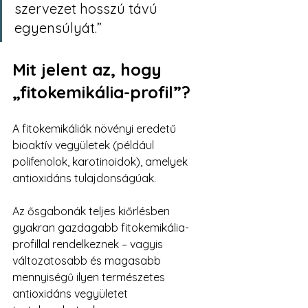
szervezet hosszú távú 
egyensúlyát.”
Mit jelent az, hogy 
„fitokemikália-profil”?
A fitokemikáliák növényi eredetű 
bioaktív vegyületek (például 
polifenolok, karotinoidok), amelyek 
antioxidáns tulajdonságúak.
Az ősgabonák teljes kiőrlésben 
gyakran gazdagabb fitokemikália-
profillal rendelkeznek – vagyis 
változatosabb és magasabb 
mennyiségű ilyen természetes 
antioxidáns vegyületet 