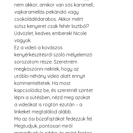
nem akkor, amikor van sós karamell, 
vajkaramellás pekándió vagy 
csokoládédarabos. Akkor miért 
sütsz kenyeret csak fehér lisztből?
Üdvözlet, kedves emberek! Nicole 
vagyok.
Ez a videó a kovászos 
kenyérkészítésről szóló mélyelemző 
sorozatom része. Szeretném 
megköszönni nektek, hogy az 
utóbbi néhány videó alatt ennyit 
kommenteltetek. Ha most 
kapcsolódsz be, és szeretnél szintet 
lépni a sütésben, nézd meg azokat 
a videókat is rögtön ezután – a 
linkeket megtalálod alább.
Ma az ősi búzafajtákat fedezzük fel. 
Megtudjuk, pontosan miről 
maradtunk le eddig, és miért fontos 