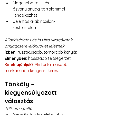
Magasabb rost- és 
ásványianyag-tartalommal 
rendelkezhet
Jelentős arabinoxilán-
rosttartalom
Állatkísérletes és in vitro vizsgálatok 
anyagcsere-előnyöket jeleznek.
Ízben:
 rusztikusabb, tömörebb kenyér.
Élményben:
 hosszabb teltségérzet.
Kinek ajánljuk?
 Aki tartalmasabb, 
markánsabb kenyeret keres.
Tönköly – 
kiegyensúlyozott 
választás
Triticum spelta
Genetikailag közelebb áll a 