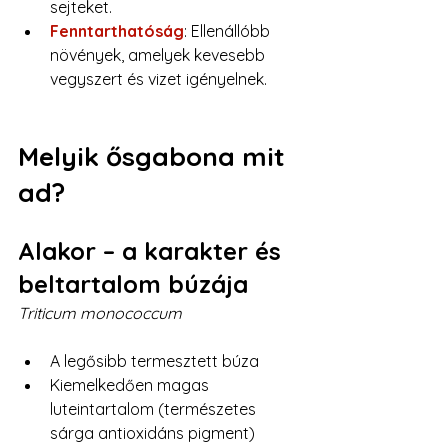
sejteket.
Fenntarthatóság
: Ellenállóbb 
növények, amelyek kevesebb 
vegyszert és vizet igényelnek.
Melyik ősgabona mit 
ad?
Alakor – a karakter és 
beltartalom búzája
Triticum monococcum
A legősibb termesztett búza
Kiemelkedően magas 
luteintartalom (természetes 
sárga antioxidáns pigment)