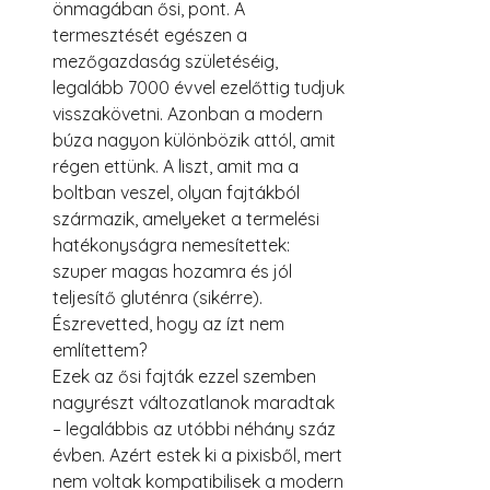
önmagában ősi, pont. A 
termesztését egészen a 
mezőgazdaság születéséig, 
legalább 7000 évvel ezelőttig tudjuk 
visszakövetni. Azonban a modern 
búza nagyon különbözik attól, amit 
régen ettünk. A liszt, amit ma a 
boltban veszel, olyan fajtákból 
származik, amelyeket a termelési 
hatékonyságra nemesítettek: 
szuper magas hozamra és jól 
teljesítő gluténra (sikérre). 
Észrevetted, hogy az ízt nem 
említettem?
Ezek az ősi fajták ezzel szemben 
nagyrészt változatlanok maradtak 
– legalábbis az utóbbi néhány száz 
évben. Azért estek ki a pixisből, mert 
nem voltak kompatibilisek a modern 