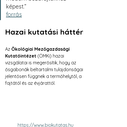
képest.” 
forrás
Hazai kutatási háttér
Az 
Ökológiai Mezőgazdasági 
Kutatóintézet
 (ÖMKi) hazai 
vizsgálatai is megerősítik, hogy az 
ősgabonák beltartalmi tulajdonságai 
jelentősen függnek a termőhelytől, a 
fajtától és az évjárattól.
https://www.biokutatas.hu