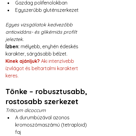
Gazdag polifenolokban
Egyszerűbb gluténszerkezet
Egyes vizsgálatok kedvezőbb 
antioxidáns- és glikémiás profilt 
jeleztek.
Ízben:
 mélyebb, enyhén édeskés 
karakter, sárgásabb bélzet.
Kinek ajánljuk?
 Aki intenzívebb 
ízvilágot és beltartalmi karaktert 
keres.
Tönke – robusztusabb, 
rostosabb szerkezet
Triticum dicoccum
A durumbúzával azonos 
kromoszómaszámú (tetraploid) 
faj