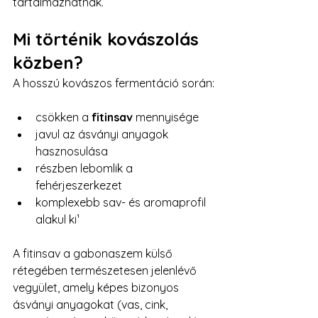
tartalmazhatnak.
Mi történik kovászolás 
közben?
A hosszú kovászos fermentáció során:
csökken a 
fitinsav
 mennyisége
javul az ásványi anyagok 
hasznosulása
részben lebomlik a 
fehérjeszerkezet
komplexebb sav- és aromaprofil 
alakul ki¹
A fitinsav a gabonaszem külső 
rétegében természetesen jelenlévő 
vegyület, amely képes bizonyos 
ásványi anyagokat (vas, cink, 