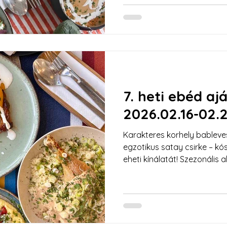
menüért!
7. heti ebéd aj
2026.02.16-02.
Karakteres korhely bableve
egzotikus satay csirke – k
eheti kínálatát! Szezonális 
tudatos és IR-barát fogáso
szívében. Kattints a teljes 