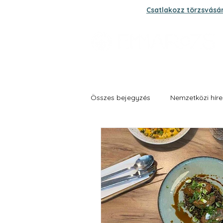
Csatlakozz törzsvásá
Összes bejegyzés
Nemzetközi híre
Grand fűszer és zöldség biokert