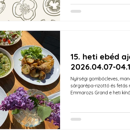
csirkemellel és krémes Füstö
készülünk. Ne feledd: a Trini
egységeinkben is vár a heti
Irány az Emmarozs, válasz
ebédet Szegeden!
15. heti ebéd a
2026.04.07-04.
Nyírségi gombócleves, mand
sárgarépa-rizottó és fetás 
Emmarozs Grand e heti kínál
további ajánlatainkat, hisze
üzleteinkben is különleges l