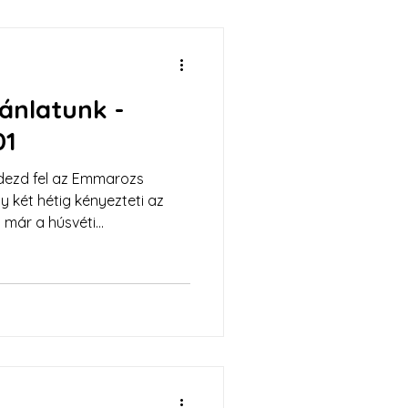
jánlatunk -
01
edezd fel az Emmarozs
 két hétig kényezteti az
 már a húsvéti
nektek.