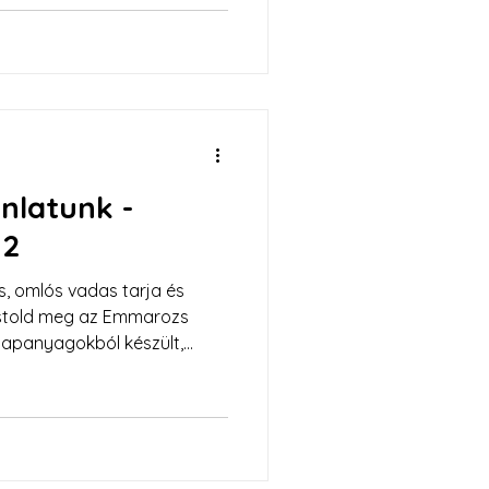
ánlatunk -
22
s, omlós vadas tarja és
óstold meg az Emmarozs
alapanyagokból készült,
kkal várunk Szeged
menüért!