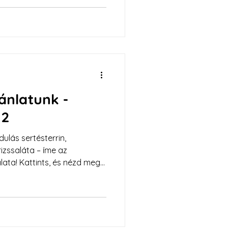
lt lazacos tagliatellével
ty és a Mérey utcai
 Tavaszi zöldséglevesünk!
d a tudatos és kézműves
jánlatunk -
12
ulás sertésterrin,
rizssaláta – íme az
ata! Kattints, és nézd meg
n a Trinity és a Mérey
evesekkel várunk!