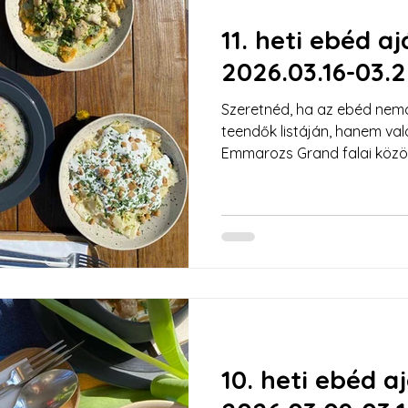
11. heti ebéd a
2026.03.16-03.
Szeretnéd, ha az ebéd nemc
teendők listáján, hanem va
Emmarozs Grand falai közö
menüvel várunk, ahol a h
és a modern, egészségtudato
10. heti ebéd a