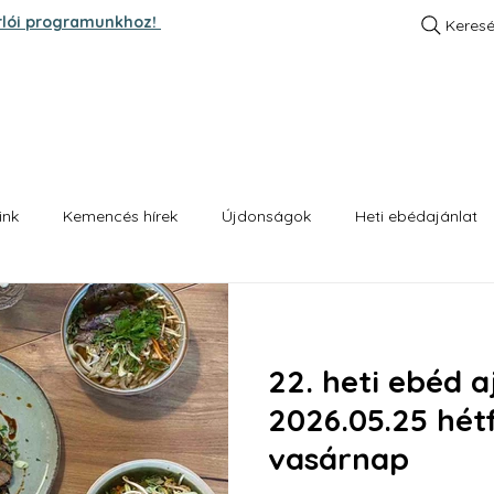
rlói programunkhoz!
Keres
A SZTORI
KENYEREINK
HETI EBÉD AJÁNLA
ink
Kemencés hírek
Újdonságok
Heti ebédajánlat
22. heti ebéd a
2026.05.25 hétf
vasárnap