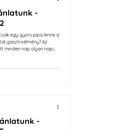
jánlatunk -
22
sak egy gyors pipa lenne a
lódi gasztroélmény? Az
tt minden nap olyan napi
agyományos magyar konyha
s szemlélet találkozik.
jánlatunk -