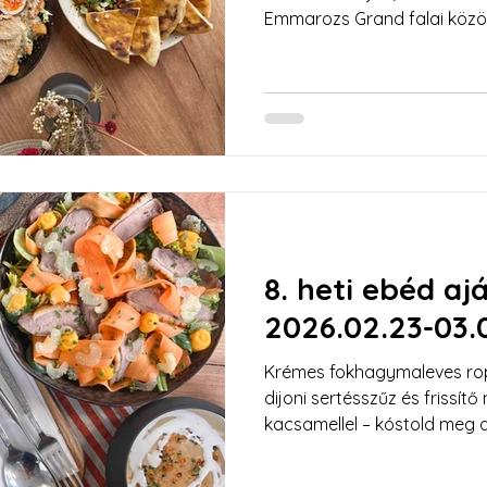
Emmarozs Grand falai közö
menüvel várunk, ahol a h
és a modern, egészségtudato
8. heti ebéd aj
2026.02.23-03.
Krémes fokhagymaleves ro
dijoni sertésszűz és frissít
kacsamellel – kóstold meg 
Szezonális alapanyagokból k
fogásokkal várunk Szeged sz