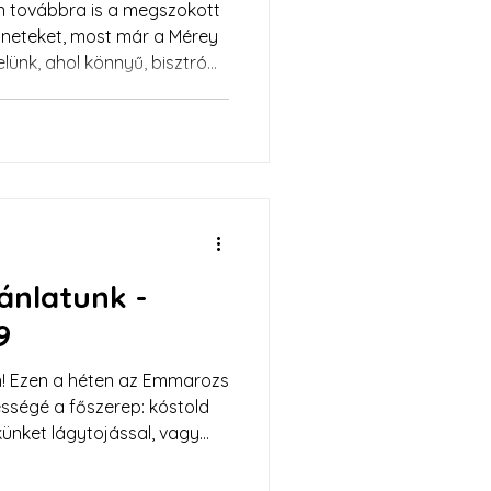
neteket, most már a Mérey
lünk, ahol könnyű, bisztró
 ránk az
gokból, gondos
runk! Az ajánlat
 (hétfőtől vasárnapig)
ben. A Grand kínálata hétvégén
jánlatunk -
9
n! Ezen a héten az Emmarozs
sségé a főszerep: kóstold
ünket lágytojással, vagy
os fodroskel salátát
nek illatos Kakukkfüves