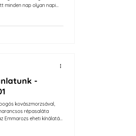
tt minden nap olyan napi
agyományos magyar konyha
s szemlélet találkozik.
ánlatunk -
01
pogós kovászmorzsával,
ő narancsos répasaláta
az Emmarozs eheti kínálatát!
észült, tudatos és IR-barát
ívében. Kattints a teljes