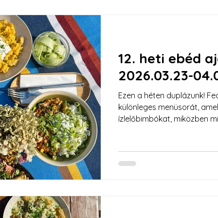
12. heti ebéd a
2026.03.23-04.
Ezen a héten duplázunk! F
különleges menüsorát, amely
ízlelőbimbókat, miközben mi
meglepetésekkel készülünk 