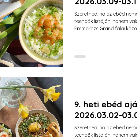
2026.03.09-03.
Szeretnéd, ha az ebéd nemc
teendők listáján, hanem va
Emmarozs Grand falai közö
menüvel várunk, ahol a h
és a modern, egészségtudato
9. heti ebéd aj
2026.03.02-03.
Szeretnéd, ha az ebéd nemc
teendők listáján, hanem va