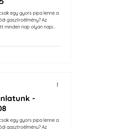
15
sak egy gyors pipa lenne a
lódi gasztroélmény? Az
tt minden nap olyan napi
agyományos magyar konyha
s szemlélet találkozik.
ánlatunk -
08
sak egy gyors pipa lenne a
lódi gasztroélmény? Az