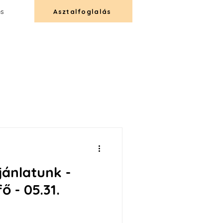
és
Asztalfoglalás
T
CATERING
KAPCSOLAT
jánlatunk -
ő - 05.31.