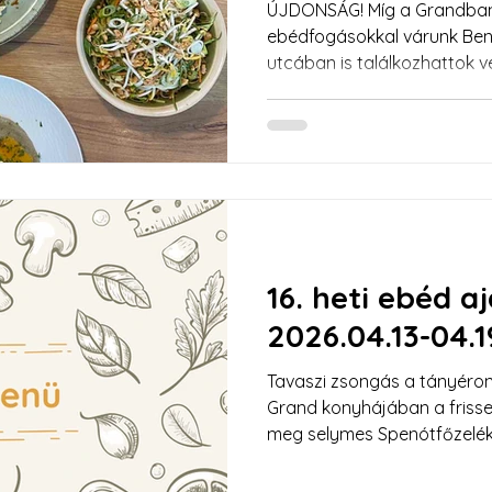
ÚJDONSÁG! Míg a Grandban továbbra is a megszokott
ebédfogásokkal várunk Ben
utcában is találkozhattok ve
jellegű ebédkínálattal készülünk. Bízzátok
ebédet: minőségi alapanya
odafigyeléssel készült ételekkel vá
2026.04.27. és 05.03. között
érhető el kijelölt üzleteink
korlátozottan elérhető.
16. heti ebéd a
2026.04.13-04.1
Tavaszi zsongás a tányéro
Grand konyhájában a frisse
meg selymes Spenótfőzelék
válaszd a különleges Citrus
quinoával. A húsok kedvelői