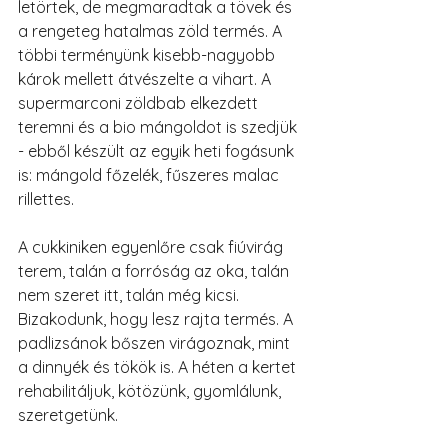
letörtek, de megmaradtak a tövek és 
a rengeteg hatalmas zöld termés. A 
többi terményünk kisebb-nagyobb 
károk mellett átvészelte a vihart. A 
supermarconi zöldbab elkezdett 
teremni és a bio mángoldot is szedjük 
- ebből készült az egyik heti fogásunk 
is: mángold főzelék, fűszeres malac 
rillettes.
A cukkiniken egyenlőre csak fiúvirág 
terem, talán a forróság az oka, talán 
nem szeret itt, talán még kicsi. 
Bizakodunk, hogy lesz rajta termés. A 
padlizsánok bőszen virágoznak, mint 
a dinnyék és tökök is. A héten a kertet 
rehabilitáljuk, kötözünk, gyomlálunk, 
szeretgetünk.