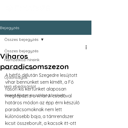
Bejegyzés
Összes bejegyzés
Összes bejegyzés
Viharos
Nemzetközi híreink
paradicsomszezon
Kemencés hírek
A hétfő délután Szegedre lesújtott 
Újdonságok
vihar bennünket sem kímélt, a Fő 
Heti ebédajánlat
fasori kis kertünket alaposan 
Grand fűszer és zöldség biokert
megtépázta a vihar. A csodával 
határos módon az épp érni készülő 
paradicsomoknak nem lett 
különösebb baja, a támrendszer 
kicsit összeborult, a kacsok itt-ott 