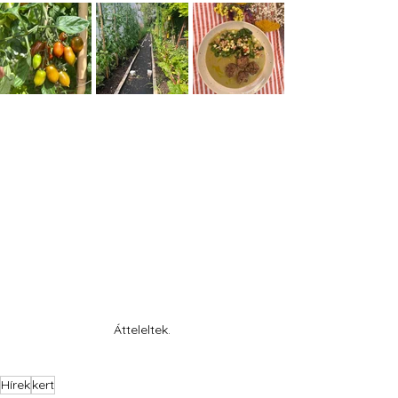
Átteleltek.
Hírek
kert