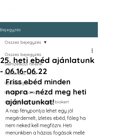
Bejegyzés
Összes bejegyzés
Összes bejegyzés
25. heti ebéd ajánlatunk
Nemzetközi híreink
- 06.16-06.22
Kemencés hírek
Friss ebéd minden 
Újdonságok
napra – nézd meg heti 
Heti ebédajánlat
ajánlatunkat!
Grand fűszer és zöldség biokert
A nap fénypontja lehet egy jól 
megérdemelt, ízletes ebéd, főleg ha 
nem neked kell megfőzni. Heti 
menünkben a házias fogások mellé 