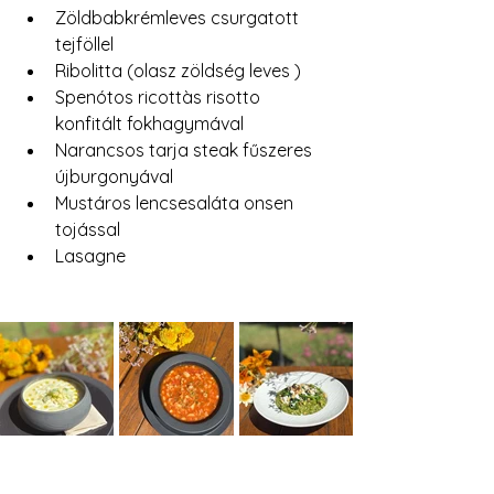
Zöldbabkrémleves csurgatott 
tejföllel 
Ribolitta (olasz zöldség leves )
Spenótos ricottàs risotto 
konfitált fokhagymával
Narancsos tarja steak fűszeres 
újburgonyával
Mustáros lencsesaláta onsen 
tojással
Lasagne