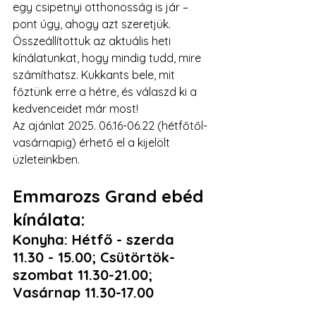
egy csipetnyi otthonosság is jár – 
pont úgy, ahogy azt szeretjük.
Összeállítottuk az aktuális heti 
kínálatunkat, hogy mindig tudd, mire 
számíthatsz. Kukkants bele, mit 
főztünk erre a hétre, és válaszd ki a 
kedvenceidet már most!
Az ajánlat 2025. 06.16-06.22 (hétfőtől-
vasárnapig) érhető el a kijelölt 
üzleteinkben.
Emmarozs Grand ebéd 
kínálata: 
Konyha: Hétfő - szerda 
11.30 - 15.00; Csütörtök-
szombat 11.30-21.00; 
Vasárnap 11.30-17.00