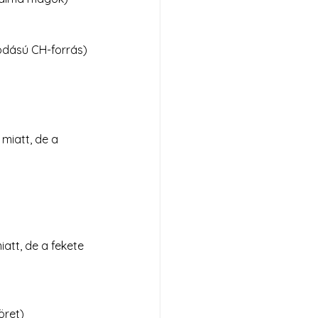
vódású CH-forrás)
miatt, de a 
tt, de a fekete 
öret)