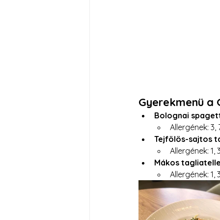
Gyerekmenü a 
Bolognai spagett
Allergének: 3, 7
Tejfölös-sajtos ta
Allergének: 1, 3
Mákos tagliatell
Allergének: 1, 