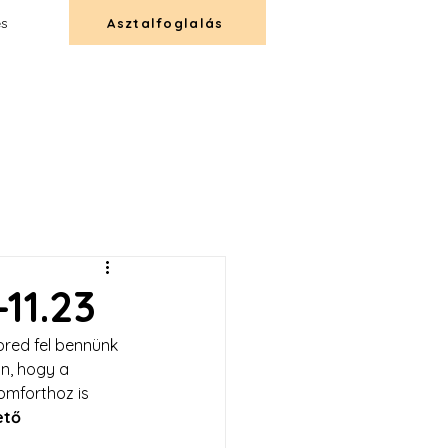
és
Asztalfoglalás
T
CATERING
KAPCSOLAT
-11.23
bred fel bennünk 
n, hogy a 
omforthoz is 
tő 