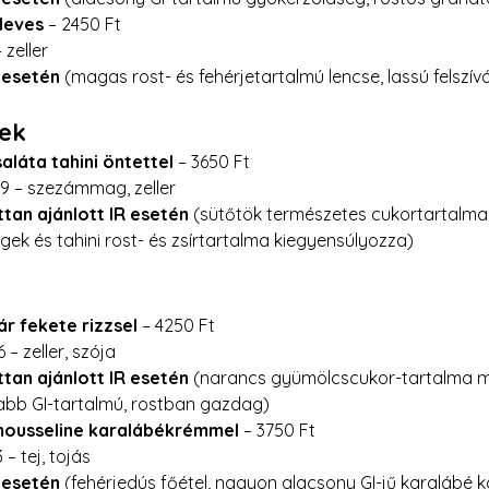
leves
 – 2450 Ft 
 zeller 
R esetén
 (magas rost- és fehérjetartalmú lencse, lassú felszí
lek
aláta tahini öntettel
 – 3650 Ft 
, 9 – szezámmag, zeller 
tan ajánlott IR esetén
 (sütőtök természetes cukortartalma 
égek és tahini rost- és zsírtartalma kiegyensúlyozza)
r fekete rizzsel
 – 4250 Ft 
6 – zeller, szója 
tan ajánlott IR esetén
 (narancs gyümölcscukor-tartalma mia
abb GI-tartalmú, rostban gazdag)
mousseline karalábékrémmel
 – 3750 Ft 
 – tej, tojás 
R esetén
 (fehérjedús főétel, nagyon alacsony GI-jű karalábé k