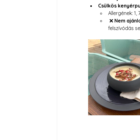
Csülkös kenyérpu
Allergének: 1, 7
 ❌ 
Nem ajánlo
felszívódás s