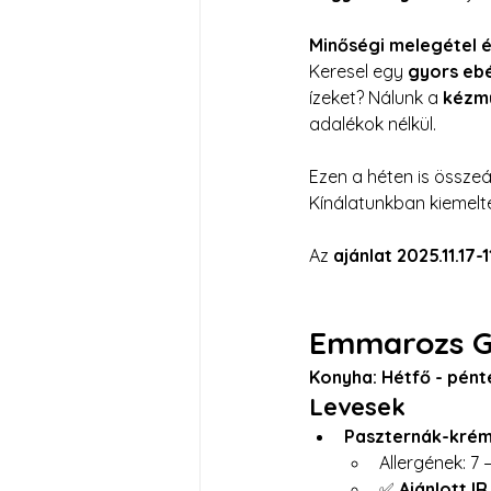
Minőségi melegétel 
Keresel egy 
gyors eb
ízeket? Nálunk a 
kézmű
adalékok nélkül.
Ezen a héten is összeál
Kínálatunkban kiemelt
Az 
ajánlat 2025.
11.17-
Emmarozs Gr
Konyha: Hétfő - pénte
Levesek
Paszternák-krém
Allergének: 7 –
✅ 
Ajánlott I