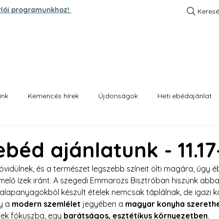
rlói programunkhoz!
Keres
A SZTORI
KENYEREINK
HETI EBÉD AJÁNLA
ink
Kemencés hírek
Újdonságok
Heti ebédajánlat
 ebéd ajánlatunk - 11.17
vidülnek, és a természet legszebb színeit ölti magára, úgy é
emelő ízek iránt. A szegedi Emmarozs Bisztróban hiszünk abba
 alapanyagokból készült ételek nemcsak táplálnak, de igazi k
y a 
modern szemlélet
 jegyében a 
magyar konyha szerethe
nek fókuszba, egy 
barátságos, esztétikus környezetben
.