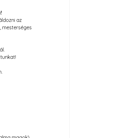
!
áldozni az 
l, mesterséges 
l. 
atunkat!
n.
átalma magok)