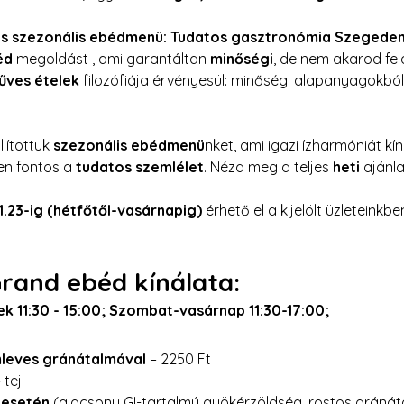
és szezonális ebédmenü: Tudatos gasztronómia Szegeden
éd
 megoldást , ami garantáltan 
minőségi
, de nem akarod fel
ves ételek
 filozófiája érvényesül: minőségi alapanyagokbó
lítottuk 
szezonális ebédmenü
nket, ami igazi ízharmóniát kíná
en fontos a 
tudatos szemlélet
. Nézd meg a teljes 
heti
 ajánl
11.23-ig
 (hétfőtől-vasárnapig)
 érhető el a kijelölt üzleteinkbe
and ebéd kínálata:
k 11:30 - 15:00; Szombat-vasárnap 11:30-17:00; 
leves gránátalmával
 – 2250 Ft 
 tej 
R esetén
 (alacsony GI-tartalmú gyökérzöldség, rostos grán