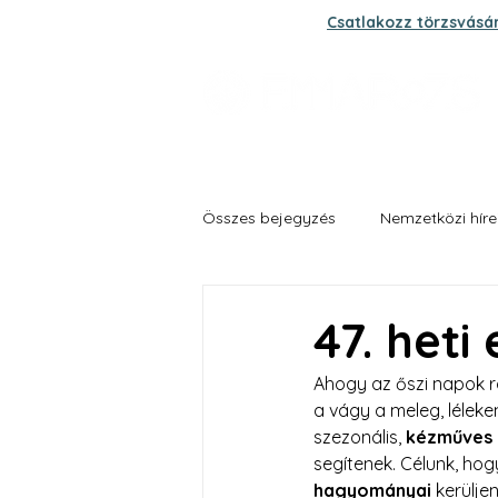
Csatlakozz törzsvásá
Összes bejegyzés
Nemzetközi híre
Grand fűszer és zöldség biokert
47. heti
Ahogy az őszi napok rö
a vágy a meleg, lélek
szezonális, 
kézműves
segítenek. Célunk, hog
hagyományai
 kerülje