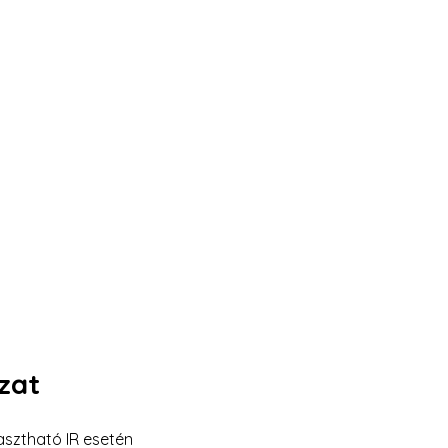
zat
asztható IR esetén