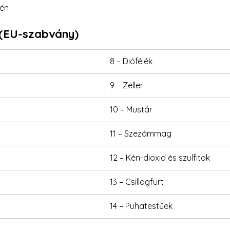
tén
(EU-szabvány)
8 – Diófélék
9 – Zeller
10 – Mustár
11 – Szezámmag
12 – Kén-dioxid és szulfitok
13 – Csillagfürt
14 – Puhatestűek