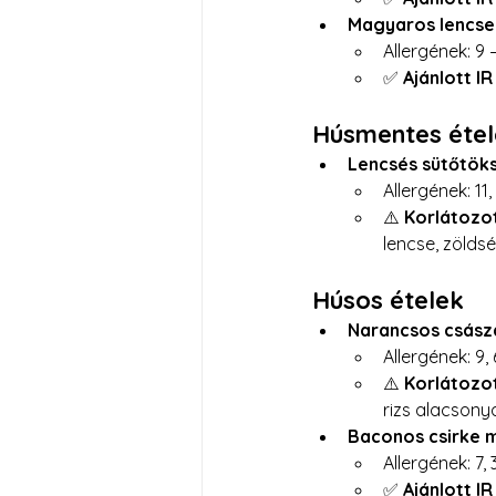
Magyaros lencse
Allergének: 9 –
✅ 
Ajánlott I
Húsmentes éte
Lencsés sütőtöks
Allergének: 11
⚠️ 
Korlátozot
lencse, zölds
Húsos ételek
Narancsos császá
Allergének: 9, 
⚠️ 
Korlátozot
rizs alacsony
Baconos csirke 
Allergének: 7, 3
✅ 
Ajánlott I