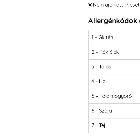
❌ Nem ajánlott IR ese
Allergénkódok 
1 – Glutén
2 – Rákfélék
3 – Tojás
4 – Hal
5 – Földimogyoró
6 – Szója
7 – Tej