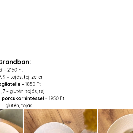
Grandban:
i 
– 2150 Ft
, 9 – tojás, tej, zeller
gliatelle 
– 1850 Ft
, 7 – glutén, tojás, tej
e porcukorhintéssel
 – 1950 Ft
3 – glutén, tojás