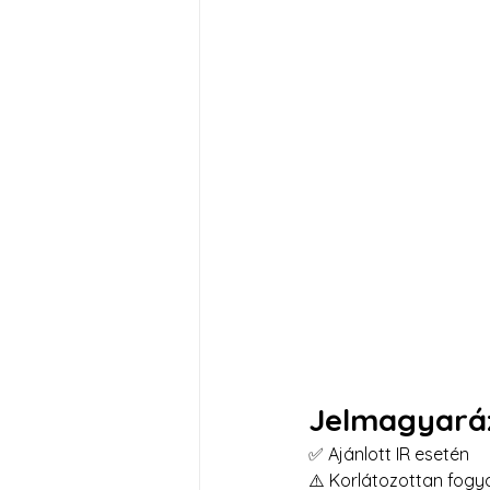
Jelmagyará
✅ Ajánlott IR esetén
⚠️ Korlátozottan fogy