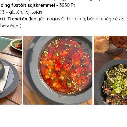
ding füstölt sajtkrémmel
 – 3850 Ft 
, 3 – glutén, tej, tojás
tt IR esetén
 (kenyér magas GI-tartalmú, bár a fehérje és zsí
ebességét)