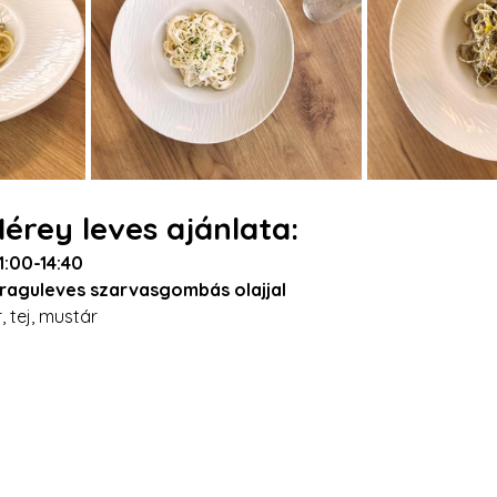
rey leves ajánlata:
1:00-14:40
raguleves szarvasgombás olajjal
r, tej, mustár