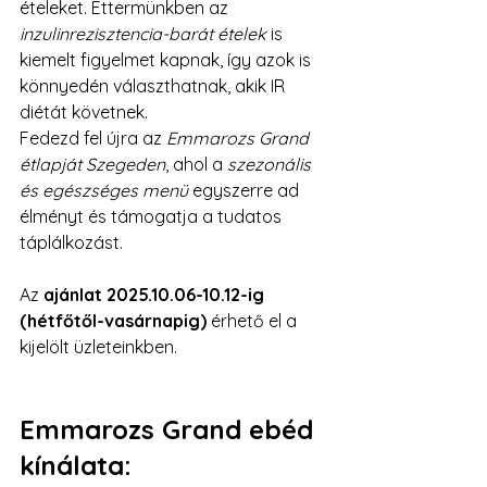
ételeket. Éttermünkben az 
inzulinrezisztencia-barát ételek
 is 
kiemelt figyelmet kapnak, így azok is 
könnyedén választhatnak, akik IR 
diétát követnek.
Fedezd fel újra az 
Emmarozs Grand 
étlapját Szegeden
, ahol a 
szezonális 
és egészséges menü
 egyszerre ad 
élményt és támogatja a tudatos 
táplálkozást.
Az 
ajánlat 2025.
10.06-10.12-ig
(hétfőtől-vasárnapig)
 érhető el a 
kijelölt üzleteinkben.
Emmarozs Grand ebéd 
kínálata: