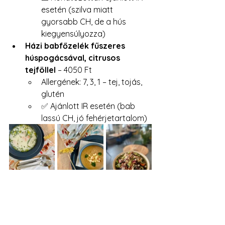
esetén (szilva miatt 
gyorsabb CH, de a hús 
kiegyensúlyozza)
Házi babfőzelék fűszeres 
húspogácsával, citrusos 
tejföllel
 – 4050 Ft
Allergének: 7, 3, 1 – tej, tojás, 
glutén
✅ Ajánlott IR esetén (bab 
lassú CH, jó fehérjetartalom)