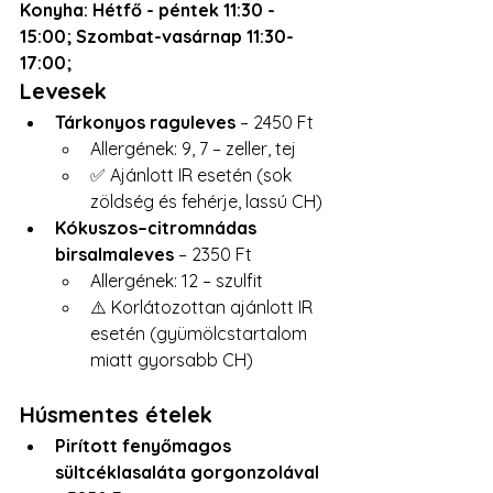
Konyha: Hétfő - péntek 11:30 - 
15:00; Szombat-vasárnap 11:30-
17:00; 
Levesek
Tárkonyos raguleves 
– 2450 Ft
Allergének: 9, 7 – zeller, tej
✅ Ajánlott IR esetén (sok 
zöldség és fehérje, lassú CH)
Kókuszos–citromnádas 
birsalmaleves
 – 2350 Ft
Allergének: 12 – szulfit
⚠️ Korlátozottan ajánlott IR 
esetén (gyümölcstartalom 
miatt gyorsabb CH)
Húsmentes ételek
Pirított fenyőmagos 
sültcéklasaláta gorgonzolával