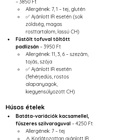
– 3850 Ft
Allergének: 7, 1 – tej, glutén
✅ Ajánlott IR esetén (sok 
zöldség, magas 
rosttartalom, lassú CH)
Füstölt tofuval töltött 
padlizsán
 – 3950 Ft
Allergének: 11, 3, 6 – szezám, 
tojás, szója
✅ Ajánlott IR esetén 
(fehérjedús, rostos 
alapanyagok, 
kiegyensúlyozott CH)
Húsos ételek
Batáta-variációk kacsamellel, 
fűszeres szilvaraguval 
– 4250 Ft
Allergének: 7 – tej
⚠️ Korlátozottan ajánlott IR 