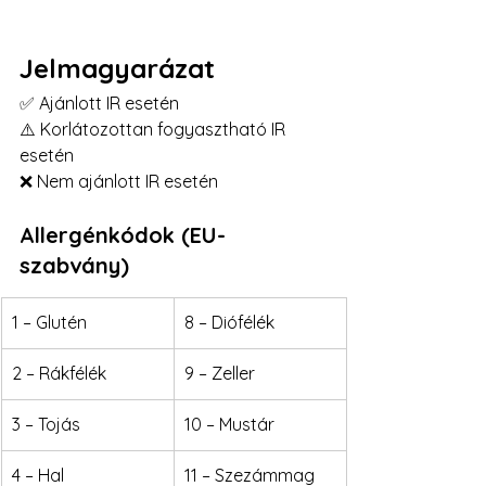
Jelmagyarázat
✅ Ajánlott IR esetén
⚠️ Korlátozottan fogyasztható IR 
esetén
❌ Nem ajánlott IR esetén
Allergénkódok (EU-
szabvány)
1 – Glutén
8 – Diófélék
2 – Rákfélék
9 – Zeller
3 – Tojás
10 – Mustár
4 – Hal
11 – Szezámmag