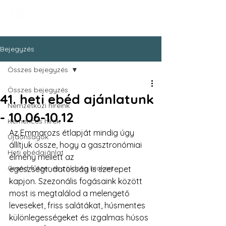
Bejegyzés
Összes bejegyzés
Összes bejegyzés
41. heti ebéd ajánlatunk
Nemzetközi híreink
- 10.06-10.12
Kemencés hírek
Az Emmarozs étlapját mindig úgy 
Újdonságok
állítjuk össze, hogy a gasztronómiai 
Heti ebédajánlat
élmény mellett az 
Grand fűszer és zöldség biokert
egészségtudatosság is szerepet 
kapjon. Szezonális fogásaink között 
most is megtalálod a melengető 
leveseket, friss salátákat, húsmentes 
különlegességeket és izgalmas húsos 