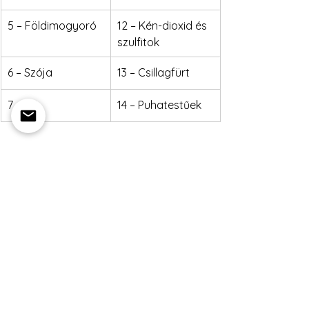
5 – Földimogyoró
12 – Kén-dioxid és 
szulfitok
6 – Szója
13 – Csillagfürt
7 – Tej
14 – Puhatestűek
Heti ajánlat
Emmarozs Grand ajánlat
Emmarozs Mérey ajánlat
Heti ebédajánlat
Az összes megtekintése
Friss bejegyzések