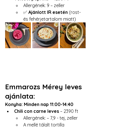
Allergének: 9 – zeller
✅ 
Ajánlott IR esetén
 (rost- 
és fehérjetartalom miatt)
Emmarozs Mérey leves 
ajánlata:
Konyha: Minden nap 11:00-14:40
Chili con carne leves
 – 2390 ft
Allergének: – 7,9 - tej, zeller
A mellé tálalt tortilla 