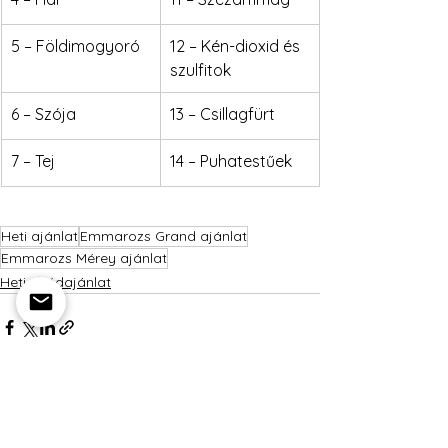
5 – Földimogyoró
12 – Kén-dioxid és 
szulfitok
6 – Szója
13 – Csillagfürt
7 – Tej
14 – Puhatestűek
Heti ajánlat
Emmarozs Grand ajánlat
Emmarozs Mérey ajánlat
Heti ebédajánlat
Az összes megtekintése
Friss bejegyzések