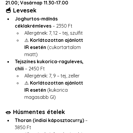
21.00; Vasárnap 11.30-17.00
🥣 Levesek
Joghurtos-málnás 
céklakrémleves
 – 2350 Ft
Allergének: 7, 12 – tej, szulfit
⚠️ 
Korlátozottan ajánlott 
IR esetén
 (cukortartalom 
miatt)
Tejszínes kukorica-raguleves, 
chili
 – 2450 Ft
Allergének: 7, 9 – tej, zeller
⚠️ 
Korlátozottan ajánlott 
IR esetén
 (kukorica 
magasabb GI)
🥗 Húsmentes ételek
Thoran (indiai káposztacurry)
 – 
3850 Ft