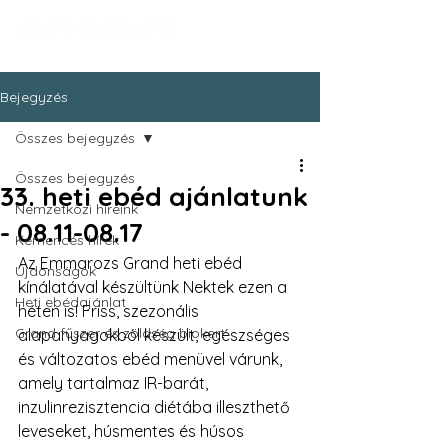
Bejegyzés
Összes bejegyzés
Összes bejegyzés
33. heti ebéd ajánlatunk
Nemzetközi híreink
- 08.11-08.17
Kemencés hírek
Az Emmarozs Grand heti ebéd 
Újdonságok
kínálatával készültünk Nektek ezen a 
Heti ebédajánlat
héten is! Friss, szezonális 
Grand fűszer és zöldség biokert
alapanyagokból készült, egészséges 
és változatos ebéd menüvel várunk, 
amely tartalmaz IR-barát, 
inzulinrezisztencia diétába illeszthető 
leveseket, húsmentes és húsos 