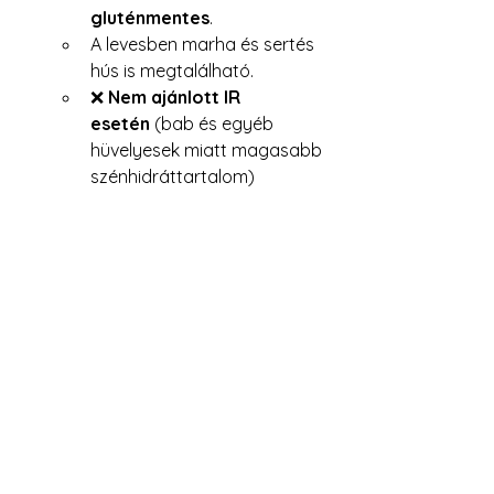
gluténmentes
.
A levesben marha és sertés 
hús is megtalálható.
❌ 
Nem ajánlott IR 
esetén
 (bab és egyéb 
hüvelyesek miatt magasabb 
szénhidráttartalom)