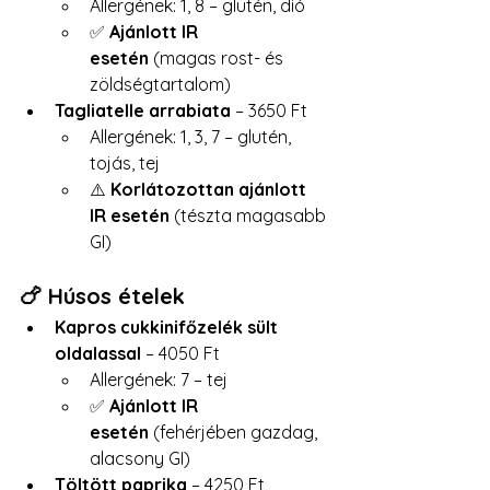
Allergének: 1, 8 – glutén, dió
✅ 
Ajánlott IR 
esetén
 (magas rost- és 
zöldségtartalom)
Tagliatelle arrabiata
 – 3650 Ft
Allergének: 1, 3, 7 – glutén, 
tojás, tej
⚠️ 
Korlátozottan ajánlott 
IR esetén
 (tészta magasabb 
GI)
🍗 Húsos ételek
Kapros cukkinifőzelék sült 
oldalassal
 – 4050 Ft
Allergének: 7 – tej
✅ 
Ajánlott IR 
esetén
 (fehérjében gazdag, 
alacsony GI)
Töltött paprika
 – 4250 Ft