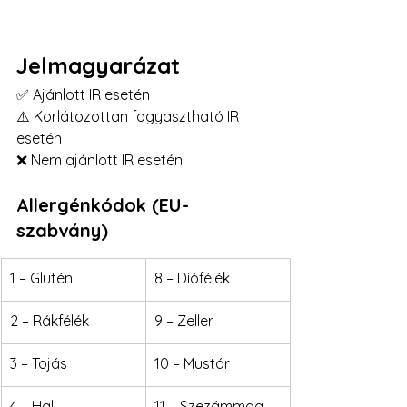
Jelmagyarázat
✅ Ajánlott IR esetén
⚠️ Korlátozottan fogyasztható IR 
esetén
❌ Nem ajánlott IR esetén
Allergénkódok (EU-
szabvány)
1 – Glutén
8 – Diófélék
2 – Rákfélék
9 – Zeller
3 – Tojás
10 – Mustár
4 – Hal
11 – Szezámmag