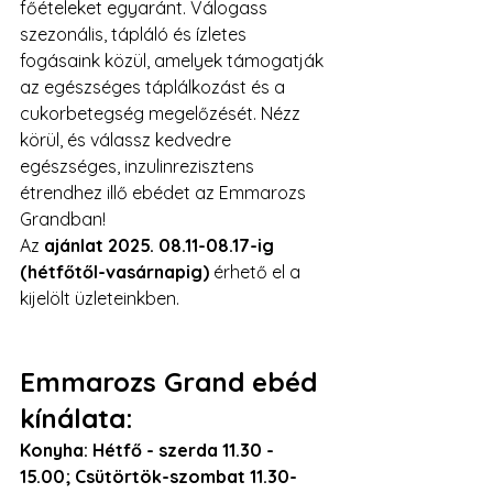
főételeket egyaránt. Válogass 
szezonális, tápláló és ízletes 
fogásaink közül, amelyek támogatják 
az egészséges táplálkozást és a 
cukorbetegség megelőzését. Nézz 
körül, és válassz kedvedre 
egészséges, inzulinrezisztens 
étrendhez illő ebédet az Emmarozs 
Grandban!
Az 
ajánlat 2025. 
08.11-08.17-ig
(hétfőtől-vasárnapig)
 érhető el a 
kijelölt üzleteinkben.
Emmarozs Grand ebéd 
kínálata:
Konyha: Hétfő - szerda 11.30 - 
15.00; Csütörtök-szombat 11.30-