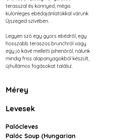
terasszal és könnyed, mégis 
különleges ebédajánlatokkal várunk 
Újszeged szívében.
Legyen szó egy gyors ebédről, egy 
hosszabb teraszos brunchról vagy 
egy jó kávé melletti pihenőről, nálunk 
mindig friss alapanyagokból készült, 
újhullámos fogásokat találsz.
Mérey
Levesek
Palócleves
Palóc Soup (Hungarian 