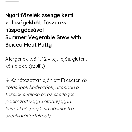
⸻
Nyári főzelék zsenge kerti 
zöldségekből, fűszeres 
húspogácsával
Summer Vegetable Stew with 
Spiced Meat Patty
Allergének: 7, 3, 1, 12 – tej, tojás, glutén, 
kén-dioxid (szulfit)
⚠️ Korlátozottan ajánlott IR esetén 
(a 
zöldségek kedvezőek, azonban a 
főzelék sűrítése és az esetleges 
panírozott vagy kötőanyaggal 
készült húspogácsa növelheti a 
szénhidráttartalmat)