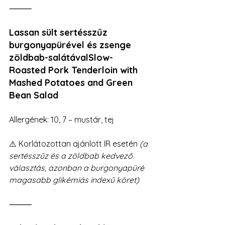
⸻
Lassan sült sertésszűz 
burgonyapürével és zsenge 
zöldbab-salátávalSlow-
Roasted Pork Tenderloin with 
Mashed Potatoes and Green 
Bean Salad
Allergének: 10, 7 – mustár, tej
⚠️ Korlátozottan ajánlott IR esetén 
(a 
sertésszűz és a zöldbab kedvező 
választás, azonban a burgonyapüré 
magasabb glikémiás indexű köret)
⸻