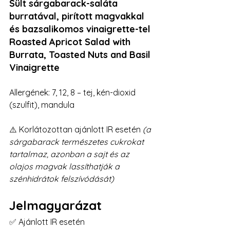
Sült sárgabarack-saláta 
burratával, pirított magvakkal 
és bazsalikomos vinaigrette-tel
Roasted Apricot Salad with 
Burrata, Toasted Nuts and Basil 
Vinaigrette
Allergének: 7, 12, 8 – tej, kén-dioxid 
(szulfit), mandula
⚠️ Korlátozottan ajánlott IR esetén 
(a 
sárgabarack természetes cukrokat 
tartalmaz, azonban a sajt és az 
olajos magvak lassíthatják a 
szénhidrátok felszívódását)
Jelmagyarázat
✅ Ajánlott IR esetén