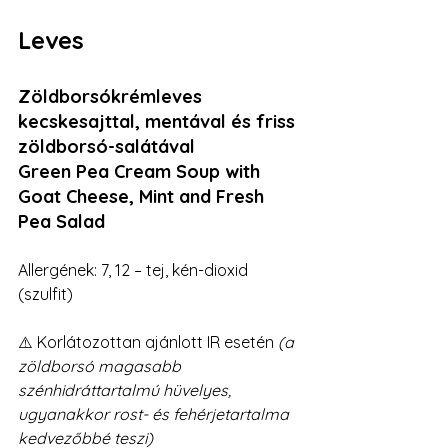
Leves
Zöldborsókrémleves 
kecskesajttal, mentával és friss 
zöldborsó-salátával
Green Pea Cream Soup with 
Goat Cheese, Mint and Fresh 
Pea Salad
Allergének: 7, 12 – tej, kén-dioxid 
(szulfit)
⚠️ Korlátozottan ajánlott IR esetén 
(a 
zöldborsó magasabb 
szénhidráttartalmú hüvelyes, 
ugyanakkor rost- és fehérjetartalma 
kedvezőbbé teszi)