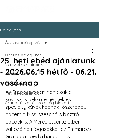
Bejegyzés
Összes bejegyzés
Összes bejegyzés
25. heti ebéd ajánlatunk
Nemzetközi híreink
- 2026.06.15 hétfő - 06.21.
Kemencés hírek
vasárnap
Újdonságok
Az Emmarozsban nemcsak a 
Heti ebédajánlat
kovászos péksütemények és 
Grand fűszer és zöldség biokert
specialty kávék kapnak főszerepet, 
hanem a friss, szezonális bisztró 
ebédek is. A Mérey utcai üzletben 
változó heti fogásokkal, az Emmarozs 
Grandban pedig hangulatos 