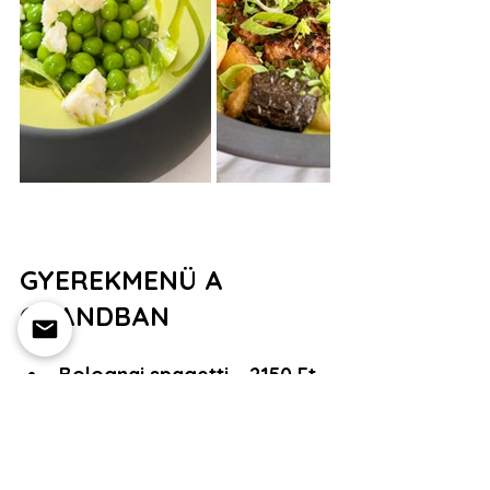
GYEREKMENÜ A 
GRANDBAN
Bolognai spagetti – 2150 Ft
Allergének: 3, 7, 9 – tojás, tej, 
zeller
Tejfölös-sajtos tagliatelle – 
1850 Ft