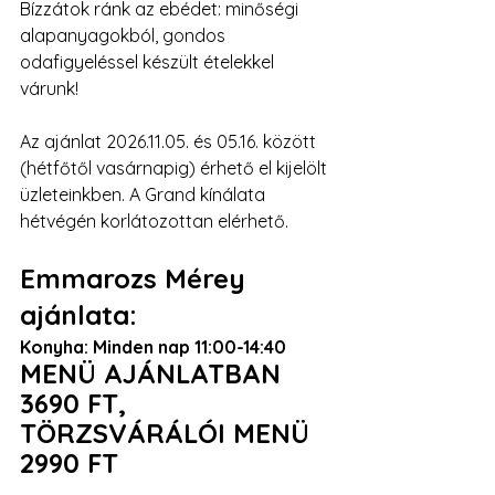
Bízzátok ránk az ebédet: minőségi 
alapanyagokból, gondos 
odafigyeléssel készült ételekkel 
várunk!
Az ajánlat 2026.11.05. és 05.16. között 
(hétfőtől vasárnapig) érhető el kijelölt 
üzleteinkben. A Grand kínálata 
hétvégén korlátozottan elérhető.
Emmarozs Mérey 
ajánlata:
Konyha: Minden nap 11:00-14:40
MENÜ AJÁNLATBAN 
3690 FT, 
TÖRZSVÁRÁLÓI MENÜ 
2990 FT