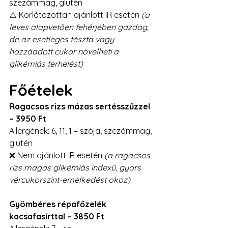
szezámmag, glutén
⚠️ Korlátozottan ajánlott IR esetén 
(a 
leves alapvetően fehérjében gazdag, 
de az esetleges tészta vagy 
hozzáadott cukor növelheti a 
glikémiás terhelést)
Főételek
Ragacsos rizs mázas sertésszűzzel 
– 3950 Ft
Allergének: 6, 11, 1 – szója, szezámmag, 
glutén
❌ Nem ajánlott IR esetén 
(a ragacsos 
rizs magas glikémiás indexű, gyors 
vércukorszint-emelkedést okoz)
Gyömbéres répafőzelék 
kacsafasírttal – 3850 Ft