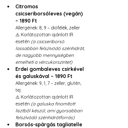
Citromos 
csicseriborsóleves (vegán) 
– 1890 Ft
Allergének: 8, 9 – diófélék, zeller
⚠️ Korlátozottan ajánlott IR 
esetén 
(a csicseriborsó 
lassabban felszívódó szénhidrát, 
de nagyobb mennyiségben 
emelheti a vércukorszintet)
Erdei gombaleves csirkével 
és galuskával – 1890 Ft
Allergének: 9, 1, 7 – zeller, glutén, 
tej
⚠️ Korlátozottan ajánlott IR 
esetén 
(a galuska finomított 
lisztből készül, ami gyorsabban 
felszívódó szénhidrátforrás)
Borsós-spárgás tagliatelle 