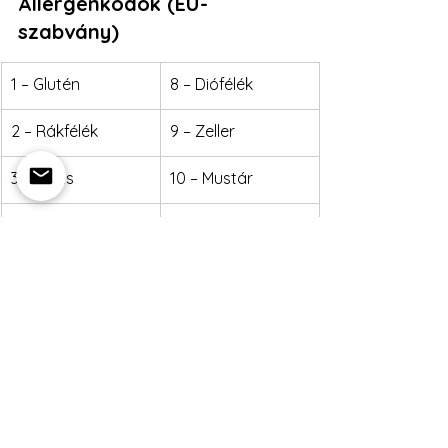
Allergénkódok (EU-
szabvány)
1 – Glutén
8 – Diófélék
2 – Rákfélék
9 – Zeller
3 – Tojás
10 – Mustár
4 – Hal
11 – Szezámmag
5 – Földimogyoró
12 – Kén-dioxid és 
szulfitok
6 – Szója
13 – Csillagfürt
7 – Tej
14 – Puhatestűek