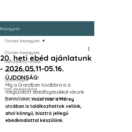
Bejegyzés
Összes bejegyzés
Összes bejegyzés
20. heti ebéd ajánlatunk
Nemzetközi híreink
- 2026.05.11-05.16.
Kemencés hírek
ÚJDONSÁG
!
Újdonságok
Míg a Grandban továbbra is a 
Heti ebédajánlat
megszokott ebédfogásokkal várunk 
Grand fűszer és zöldség biokert
Benneteket, 
most már a Mérey 
utcában is találkozhattok velünk, 
ahol könnyű, bisztró jellegű 
ebédkínálattal készülünk
.