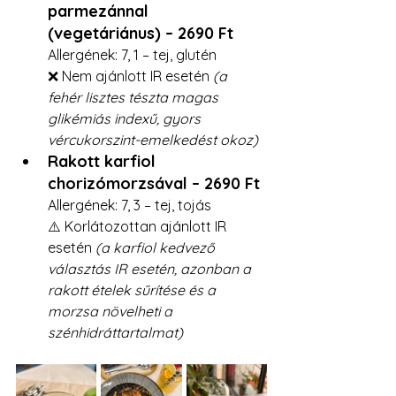
parmezánnal 
(vegetáriánus) – 2690 Ft
Allergének: 7, 1 – tej, glutén
❌ Nem ajánlott IR esetén 
(a 
fehér lisztes tészta magas 
glikémiás indexű, gyors 
vércukorszint-emelkedést okoz)
Rakott karfiol 
chorizómorzsával – 2690 Ft
Allergének: 7, 3 – tej, tojás
⚠️ Korlátozottan ajánlott IR 
esetén 
(a karfiol kedvező 
választás IR esetén, azonban a 
rakott ételek sűrítése és a 
morzsa növelheti a 
szénhidráttartalmat)