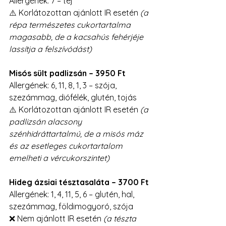
Allergének: 7 – tej
⚠️ Korlátozottan ajánlott IR esetén 
(a 
répa természetes cukortartalma 
magasabb, de a kacsahús fehérjéje 
lassítja a felszívódást)
Misós sült padlizsán – 3950 Ft
Allergének: 6, 11, 8, 1, 3 – szója, 
szezámmag, diófélék, glutén, tojás
⚠️ Korlátozottan ajánlott IR esetén 
(a 
padlizsán alacsony 
szénhidráttartalmú, de a misós máz 
és az esetleges cukortartalom 
emelheti a vércukorszintet)
Hideg ázsiai tésztasaláta – 3700 Ft
Allergének: 1, 4, 11, 5, 6 – glutén, hal, 
szezámmag, földimogyoró, szója
❌ Nem ajánlott IR esetén 
(a tészta 