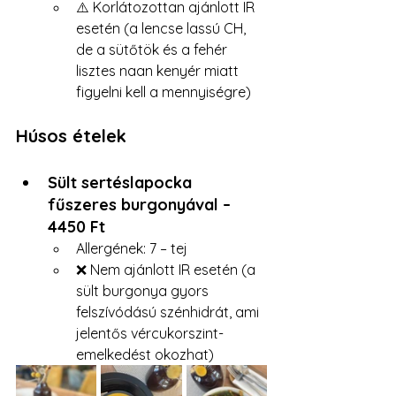
⚠️ Korlátozottan ajánlott IR 
esetén (a lencse lassú CH, 
de a sütőtök és a fehér 
lisztes naan kenyér miatt 
figyelni kell a mennyiségre)
Húsos ételek
Sült sertéslapocka 
fűszeres burgonyával – 
4450 Ft 
Allergének: 7 – tej 
❌ Nem ajánlott IR esetén (a 
sült burgonya gyors 
felszívódású szénhidrát, ami 
jelentős vércukorszint-
emelkedést okozhat)