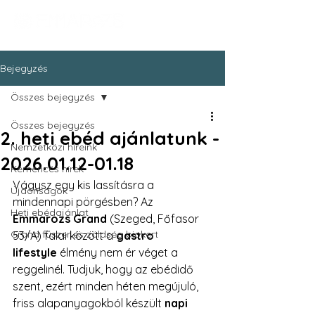
Bejegyzés
Összes bejegyzés
Összes bejegyzés
2. heti ebéd ajánlatunk -
Nemzetközi híreink
2026.01.12-01.18
Kemencés hírek
Vágysz egy kis lassításra a 
Újdonságok
mindennapi pörgésben? Az 
Heti ebédajánlat
Emmarozs Grand
 (Szeged, Főfasor 
Grand fűszer és zöldség biokert
53/A) falai között a 
gastro 
lifestyle
 élmény nem ér véget a 
reggelinél. Tudjuk, hogy az ebédidő 
szent, ezért minden héten megújuló, 
friss alapanyagokból készült 
napi 