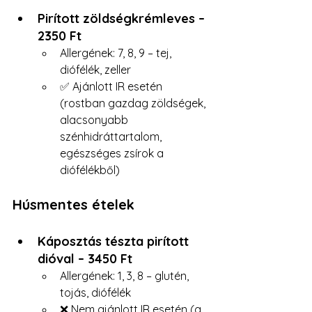
Pirított zöldségkrémleves – 
2350 Ft 
Allergének: 7, 8, 9 – tej, 
diófélék, zeller 
✅ Ajánlott IR esetén 
(rostban gazdag zöldségek, 
alacsonyabb 
szénhidráttartalom, 
egészséges zsírok a 
diófélékből)
Húsmentes ételek
Káposztás tészta pirított 
dióval – 3450 Ft 
Allergének: 1, 3, 8 – glutén, 
tojás, diófélék 
❌ Nem ajánlott IR esetén (a 