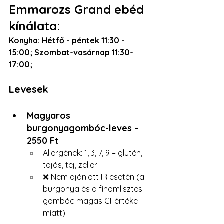
Emmarozs Grand ebéd 
kínálata:
Konyha: Hétfő - péntek 11:30 - 
15:00; Szombat-vasárnap 11:30-
17:00; 
Levesek
Magyaros 
burgonyagombóc-leves – 
2550 Ft 
Allergének: 1, 3, 7, 9 – glutén, 
tojás, tej, zeller 
❌ Nem ajánlott IR esetén (a 
burgonya és a finomlisztes 
gombóc magas GI-értéke 
miatt)