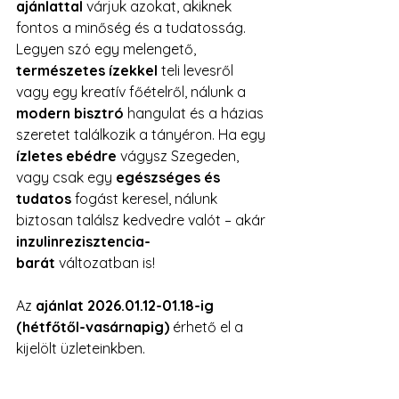
ajánlattal
 várjuk azokat, akiknek 
fontos a minőség és a tudatosság. 
Legyen szó egy melengető, 
természetes ízekkel
 teli levesről 
vagy egy kreatív főételről, nálunk a 
modern bisztró
 hangulat és a házias 
szeretet találkozik a tányéron. Ha egy 
ízletes ebédre
 vágysz Szegeden, 
vagy csak egy 
egészséges és 
tudatos
 fogást keresel, nálunk 
biztosan találsz kedvedre valót – akár 
inzulinrezisztencia-
barát
 változatban is!
Az 
ajánlat 
2026.01.12-01.18-ig
(hétfőtől-vasárnapig)
 érhető el a 
kijelölt üzleteinkben.