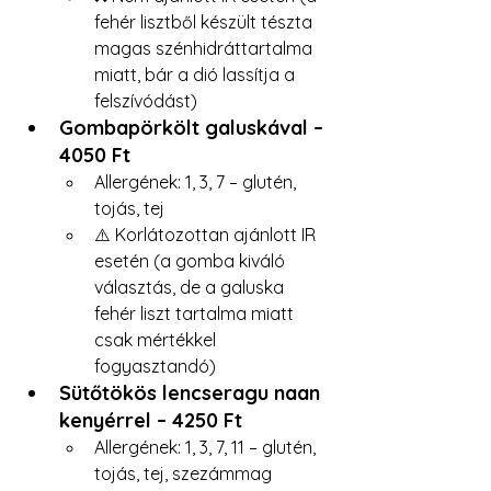
fehér lisztből készült tészta 
magas szénhidráttartalma 
miatt, bár a dió lassítja a 
felszívódást)
Gombapörkölt galuskával – 
4050 Ft 
Allergének: 1, 3, 7 – glutén, 
tojás, tej 
⚠️ Korlátozottan ajánlott IR 
esetén (a gomba kiváló 
választás, de a galuska 
fehér liszt tartalma miatt 
csak mértékkel 
fogyasztandó)
Sütőtökös lencseragu naan 
kenyérrel – 4250 Ft 
Allergének: 1, 3, 7, 11 – glutén, 
tojás, tej, szezámmag 