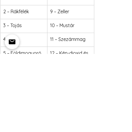
2 – Rákfélék
9 – Zeller
3 – Tojás
10 – Mustár
4 – Hal
11 – Szezámmag
5 – Földimogyoró
12 – Kén-dioxid és 
szulfitok
6 – Szója
13 – Csillagfürt
7 – Tej
14 – Puhatestűek
Heti ajánlat
Emmarozs Grand ajánlat
Emmarozs Mérey ajánlat
Heti ebédajánlat