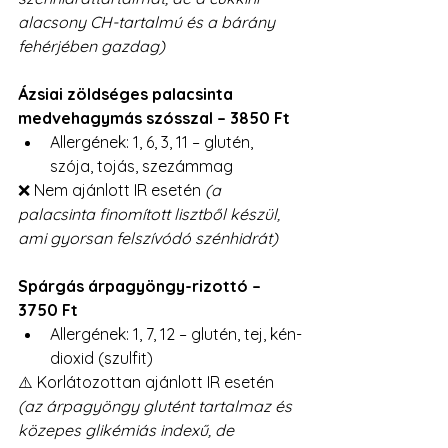
alacsony CH-tartalmú és a bárány 
fehérjében gazdag)
Ázsiai zöldséges palacsinta 
medvehagymás szósszal – 3850 Ft
Allergének: 1, 6, 3, 11 – glutén, 
szója, tojás, szezámmag
❌ Nem ajánlott IR esetén 
(a 
palacsinta finomított lisztből készül, 
ami gyorsan felszívódó szénhidrát)
Spárgás árpagyöngy-rizottó – 
3750 Ft
Allergének: 1, 7, 12 – glutén, tej, kén-
dioxid (szulfit)
⚠️ Korlátozottan ajánlott IR esetén 
(az árpagyöngy glutént tartalmaz és 
közepes glikémiás indexű, de 