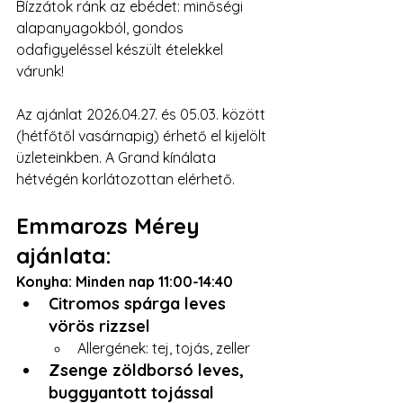
Bízzátok ránk az ebédet: minőségi 
alapanyagokból, gondos 
odafigyeléssel készült ételekkel 
várunk!
Az ajánlat 2026.04.27. és 05.03. között 
(hétfőtől vasárnapig) érhető el kijelölt 
üzleteinkben. A Grand kínálata 
hétvégén korlátozottan elérhető.
Emmarozs Mérey 
ajánlata:
Konyha: Minden nap 11:00-14:40
Citromos spárga leves 
vörös rizzsel 
Allergének: tej, tojás, zeller
Zsenge zöldborsó leves, 
buggyantott tojással