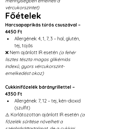
mennyiségben emelheti a 
vércukorszintet)
Főételek
Harcsapaprikás túrós csuszával – 
4450 Ft
Allergének: 4, 1, 7, 3 – hal, glutén, 
tej, tojás
❌ Nem ajánlott IR esetén 
(a fehér 
lisztes tészta magas glikémiás 
indexű, gyors vércukorszint-
emelkedést okoz)
Cukkinifőzelék bárányrillettel – 
4350 Ft
Allergének: 7, 12 – tej, kén-dioxid 
(szulfit)
⚠️ Korlátozottan ajánlott IR esetén 
(a 
főzelék sűrítése növelheti a 
szénhidráttartalmat, de a cukkini 