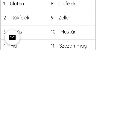
1 – Glutén
8 – Diófélék
2 – Rákfélék
9 – Zeller
3 – Tojás
10 – Mustár
4 – Hal
11 – Szezámmag
5 – Földimogyoró
12 – Kén-dioxid és 
szulfitok
6 – Szója
13 – Csillagfürt
7 – Tej
14 – Puhatestűek
Heti ebédajánlat