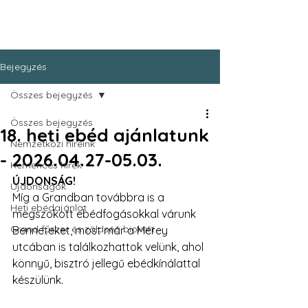
Bejegyzés
Összes bejegyzés
Összes bejegyzés
18. heti ebéd ajánlatunk
Nemzetközi híreink
- 2026.04.27-05.03.
Kemencés hírek
ÚJDONSÁG!
Újdonságok
Míg a Grandban továbbra is a 
Heti ebédajánlat
megszokott ebédfogásokkal várunk 
Grand fűszer és zöldség biokert
Benneteket, most már a Mérey 
utcában is találkozhattok velünk, ahol 
könnyű, bisztró jellegű ebédkínálattal 
készülünk.