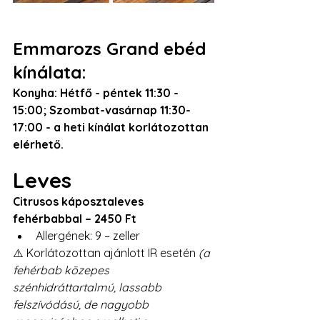
Emmarozs Grand ebéd 
kínálata:
Konyha: Hétfő - péntek 11:30 - 
15:00; Szombat-vasárnap 11:30-
17:00 - a heti kínálat korlátozottan 
elérhető. 
Leves
Citrusos káposztaleves 
fehérbabbal – 2450 Ft
Allergének: 9 – zeller
⚠️ Korlátozottan ajánlott IR esetén 
(a 
fehérbab közepes 
szénhidráttartalmú, lassabb 
felszívódású, de nagyobb 