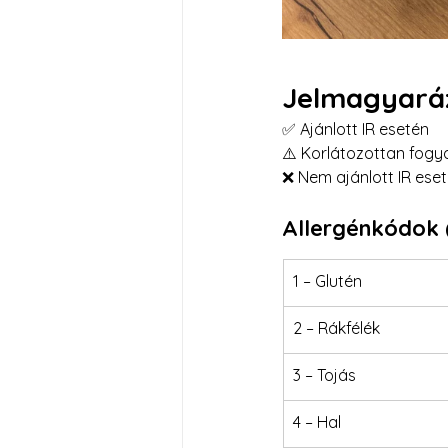
Jelmagyará
✅ Ajánlott IR esetén
⚠️ Korlátozottan fogy
❌ Nem ajánlott IR ese
Allergénkódok 
1 – Glutén
2 – Rákfélék
3 – Tojás
4 – Hal