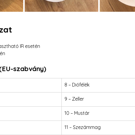
zat
asztható IR esetén
tén
(EU-szabvány)
8 – Diófélék
9 – Zeller
10 – Mustár
11 – Szezámmag