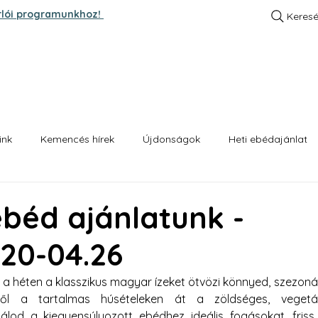
rlói programunkhoz!
Keres
A SZTORI
KENYEREINK
HETI EBÉD AJÁNLA
ink
Kemencés hírek
Újdonságok
Heti ebédajánlat
 ebéd ajánlatunk -
.20-04.26
a héten a klasszikus magyar ízeket ötvözi könnyed, szezonáli
ől a tartalmas húsételeken át a zöldséges, vegetári
álod a kiegyensúlyozott ebédhez ideális fogásokat, friss