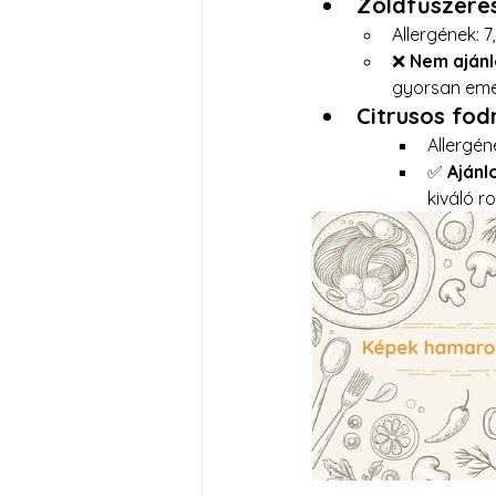
Zöldfűszeres
Allergének: 7,
❌ 
Nem ajánl
gyorsan emel
Citrusos fod
Allergéne
✅ 
Ajánl
kiváló r