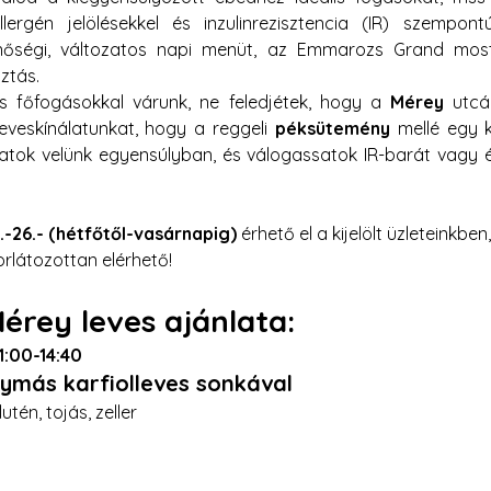
llergén jelölésekkel és inzulinrezisztencia (IR) szempont
nőségi, változatos napi menüt, az Emmarozs Grand most 
ztás.
s főfogásokkal várunk, ne feledjétek, hogy a 
Mérey
 utcá
leveskínálatunkat, hogy a reggeli 
péksütemény
 mellé egy 
atok velünk egyensúlyban, és válogassatok IR-barát vagy é
.-26.- (hétfőtől-vasárnapig)
 érhető el a kijelölt üzleteinkben
rlátozottan elérhető! 
rey leves ajánlata:
1:00-14:40
ymás karfiolleves sonkával
utén, tojás, zeller