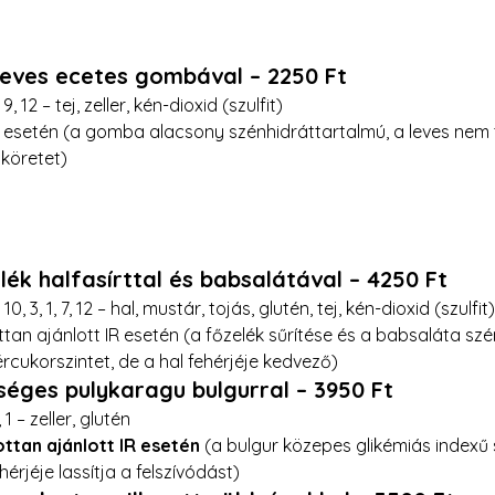
ves ecetes gombával – 2250 Ft 
9, 12 – tej, zeller, kén-dioxid (szulfit) 
R esetén (a gomba alacsony szénhidráttartalmú, a leves nem
 köretet)
ék halfasírttal és babsalátával – 4250 Ft
 10, 3, 1, 7, 12 – hal, mustár, tojás, glutén, tej, kén-dioxid (szulfit)
ttan ajánlott IR esetén (a főzelék sűrítése és a babsaláta sz
ércukorszintet, de a hal fehérjéje kedvező)
séges pulykaragu bulgurral – 3950 Ft
 1 – zeller, glutén
ttan ajánlott IR esetén
 (a bulgur közepes glikémiás indexű 
érjéje lassítja a felszívódást)