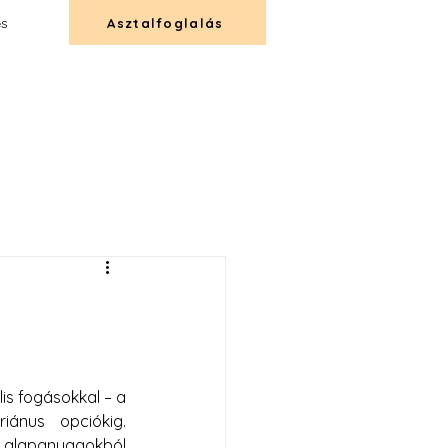
és
Asztalfoglalás
T
CATERING
KAPCSOLAT
s fogásokkal – a 
ánus opciókig. 
 alapanyagokból 