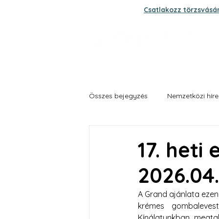
Csatlakozz törzsvásá
Összes bejegyzés
Nemzetközi híre
Grand fűszer és zöldség biokert
17. heti
2026.04
A Grand ajánlata ezen 
krémes gombalevest
Kínálatunkban megtal