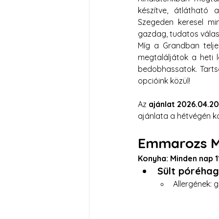
készítve, átlátható a
Szegeden keresel mi
gazdag, tudatos válas
Míg a Grandban telje
megtaláljátok a heti 
bedobhassatok. Tarts
opcióink közül!
Az 
ajánlat 2026.04.20
ajánlata a hétvégén ko
Emmarozs Mé
Konyha: Minden nap 1
Sült póréhag
Allergének: gl