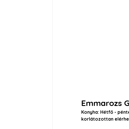
Emmarozs Gr
Konyha: Hétfő - pénte
korlátozottan elérhe