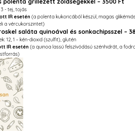
 polenta grillezett zöldségekkel
 – 3500 Ft
 3 - tej, tojás
ott IR esetén
 (a polenta kukoricából készül, magas glikémiás
i a vércukorszintet)
roskel saláta quinoával és sonkachipsszel
 – 3
k: 12, 1 – kén-dioxid (szulfit), glutén 
ott IR esetén
 (a quinoa lassú felszívódású szénhidrát, a fodr
ostforrás)