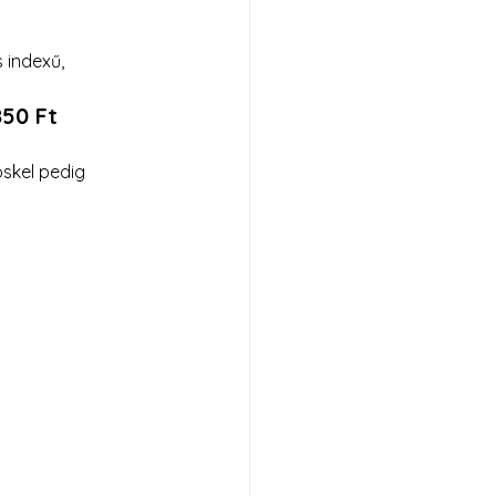
 indexű, 
850 Ft
oskel pedig 