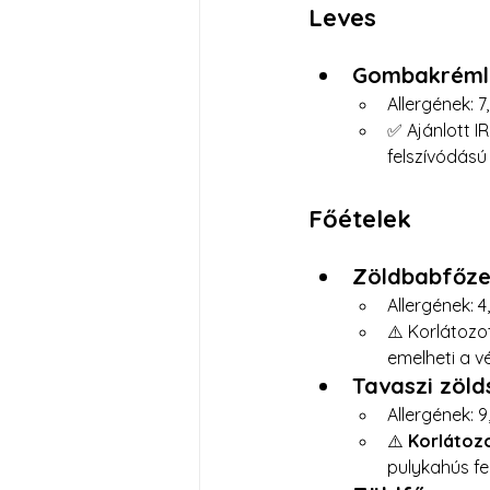
Leves
Gombakrémle
Allergének: 7, 
✅ Ajánlott I
felszívódású
Főételek
Zöldbabfőzel
Allergének: 4,
⚠️ Korlátozo
emelheti a v
Tavaszi zöld
Allergének: 9,
⚠️ 
Korlátozo
pulykahús feh