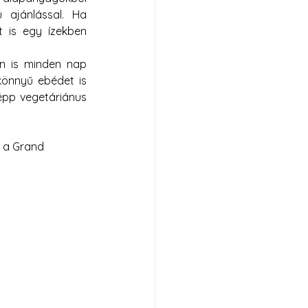
ú ajánlással. Ha 
is egy ízekben 
n is minden nap 
könnyű ebédet is 
pp vegetáriánus 
, a Grand 