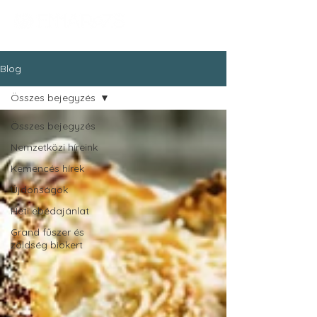
Blog
Összes bejegyzés
Összes bejegyzés
Nemzetközi híreink
Kemencés hírek
Újdonságok
Heti ebédajánlat
Grand fűszer és
zöldség biokert