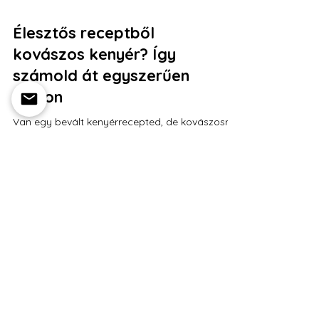
Élesztős receptből
kovászos kenyér? Így
számold át egyszerűen
otthon
Van egy bevált kenyérrecepted, de kovászosra
alakítanád át? Megmutatjuk a módszert –
lépésről lépésre, táblázatokkal, a leggyakoribb
hibák elkerülésével.