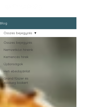
Blog
Összes bejegyzés
Összes bejegyzés
Nemzetközi híreink
Kemencés hírek
Újdonságok
Heti ebédajánlat
Grand fűszer és
zöldség biokert