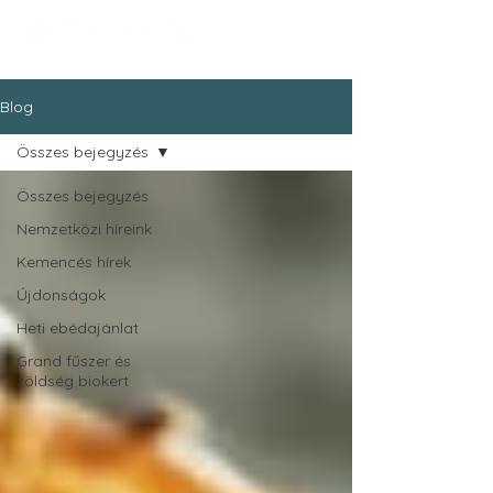
Blog
Összes bejegyzés
Összes bejegyzés
Nemzetközi híreink
Kemencés hírek
Újdonságok
Heti ebédajánlat
Grand fűszer és
zöldség biokert