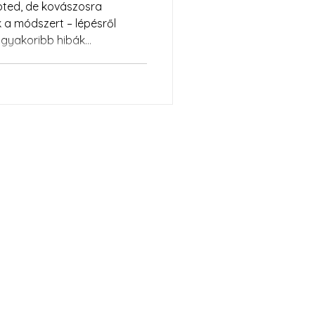
pted, de kovászosra
 a módszert – lépésről
eggyakoribb hibák
Üzleteink​
Emmarozs Mérey
6720 Szeged, Mérey utca 15/A​
Café Emmarozs Cédrus
Szeged, Bakay N. u. 24-B.épület, fsz.3,
6724
Emmarozs Grand
Szeged, Fő fasor 53/A, 6726
Café Emmarozs Trinity
Szeged, Szentháromság u. 26, 6722