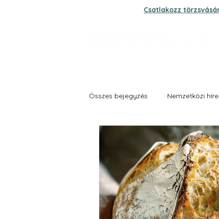
Csatlakozz törzsvásá
Összes bejegyzés
Nemzetközi híre
Grand fűszer és zöldség biokert