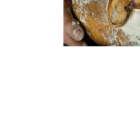
ÁSZF
Adatvédelmi nyilatkozat
Nyereményjáték szabályzat
Híreink
Asztalfoglalás
Gyakran Ismételt kérdések
Pályázat
Karrier
hello@emmarozs.hu