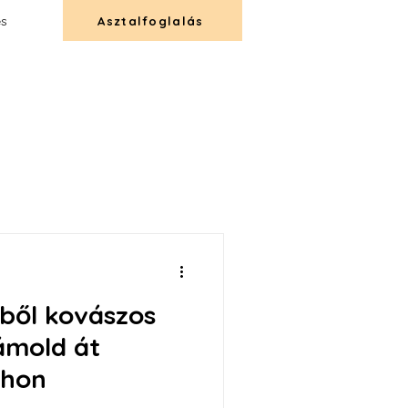
és
Asztalfoglalás
T
CATERING
KAPCSOLAT
tből kovászos
ámold át
thon