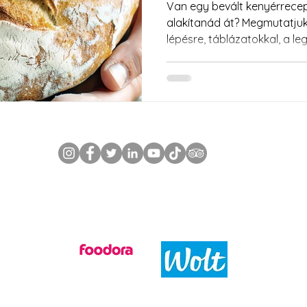
Van egy bevált kenyérrece
alakítanád át? Megmutatjuk
lépésre, táblázatokkal, a l
elkerülésével.
Rendeld házhoz partnereinkkel!