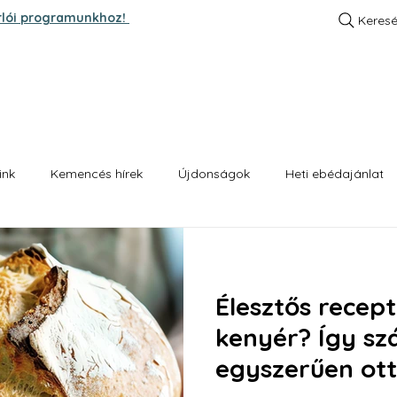
rlói programunkhoz!
Keres
A SZTORI
KENYEREINK
HETI EBÉD AJÁNLA
ink
Kemencés hírek
Újdonságok
Heti ebédajánlat
Élesztős recep
kenyér? Így sz
egyszerűen ot